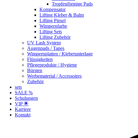
Tropfenförmige Pads
Kompensator
Lifting Kleber & Balm
Lifting Pinsel
Wimpernfarbe
Lifting Sets
Lifting Zubehör
UV Lash System
Augenpads / Tapes
Wimpernplatten / Kleberunterlage
Flüssigkeiten
Pflegeprodukte / Hygiene
Bürsten
Werbematerial / Accessoires
Zubehör
sets
SALE %
Schulungen
VIP 🌟
Karriere
Kontakt