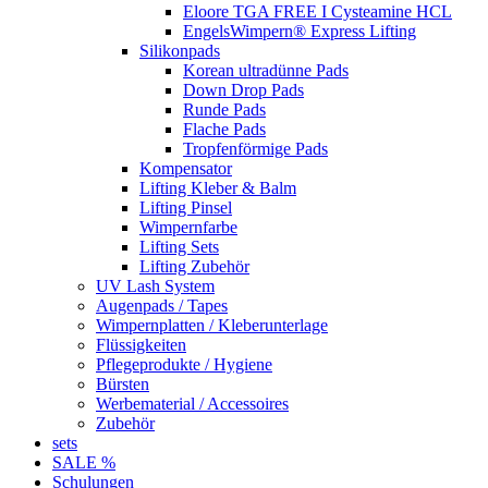
Eloore TGA FREE I Cysteamine HCL
EngelsWimpern® Express Lifting
Silikonpads
Korean ultradünne Pads
Down Drop Pads
Runde Pads
Flache Pads
Tropfenförmige Pads
Kompensator
Lifting Kleber & Balm
Lifting Pinsel
Wimpernfarbe
Lifting Sets
Lifting Zubehör
UV Lash System
Augenpads / Tapes
Wimpernplatten / Kleberunterlage
Flüssigkeiten
Pflegeprodukte / Hygiene
Bürsten
Werbematerial / Accessoires
Zubehör
sets
SALE %
Schulungen