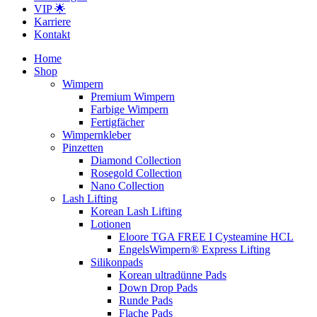
VIP 🌟
Karriere
Kontakt
Home
Shop
Wimpern
Premium Wimpern
Farbige Wimpern
Fertigfächer
Wimpernkleber
Pinzetten
Diamond Collection
Rosegold Collection
Nano Collection
Lash Lifting
Korean Lash Lifting
Lotionen
Eloore TGA FREE I Cysteamine HCL
EngelsWimpern® Express Lifting
Silikonpads
Korean ultradünne Pads
Down Drop Pads
Runde Pads
Flache Pads