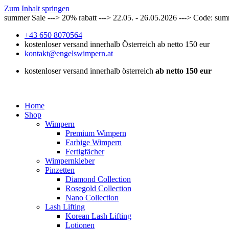
Zum Inhalt springen
summer Sale ---> 20% rabatt ---> 22.05. - 26.05.2026 ---> Code: su
+43 650 8070564
kostenloser versand innerhalb Österreich ab netto 150 eur
kontakt@engelswimpern.at
kostenloser versand innerhalb österreich
ab netto 150 eur
Home
Shop
Wimpern
Premium Wimpern
Farbige Wimpern
Fertigfächer
Wimpernkleber
Pinzetten
Diamond Collection
Rosegold Collection
Nano Collection
Lash Lifting
Korean Lash Lifting
Lotionen