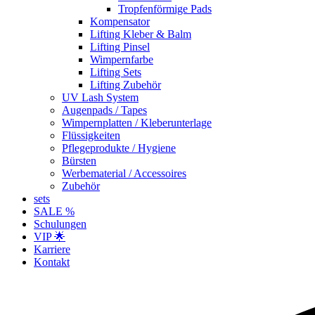
Tropfenförmige Pads
Kompensator
Lifting Kleber & Balm
Lifting Pinsel
Wimpernfarbe
Lifting Sets
Lifting Zubehör
UV Lash System
Augenpads / Tapes
Wimpernplatten / Kleberunterlage
Flüssigkeiten
Pflegeprodukte / Hygiene
Bürsten
Werbematerial / Accessoires
Zubehör
sets
SALE %
Schulungen
VIP 🌟
Karriere
Kontakt