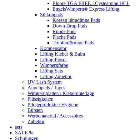
Eloore TGA FREE I Cysteamine HCL
EngelsWimpern® Express Lifting
Silikonpads
Korean ultradünne Pads
Down Drop Pads
Runde Pads
Flache Pads
Tropfenförmige Pads
Kompensator
Lifting Kleber & Balm
Lifting Pinsel
Wimpernfarbe
Lifting Sets
Lifting Zubehör
UV Lash System
Augenpads / Tapes
Wimpernplatten / Kleberunterlage
Flüssigkeiten
Pflegeprodukte / Hygiene
Bürsten
Werbematerial / Accessoires
Zubehör
sets
SALE %
Schulungen