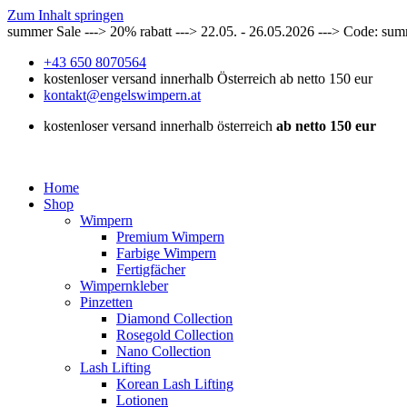
Zum Inhalt springen
summer Sale ---> 20% rabatt ---> 22.05. - 26.05.2026 ---> Code: su
+43 650 8070564
kostenloser versand innerhalb Österreich ab netto 150 eur
kontakt@engelswimpern.at
kostenloser versand innerhalb österreich
ab netto 150 eur
Home
Shop
Wimpern
Premium Wimpern
Farbige Wimpern
Fertigfächer
Wimpernkleber
Pinzetten
Diamond Collection
Rosegold Collection
Nano Collection
Lash Lifting
Korean Lash Lifting
Lotionen