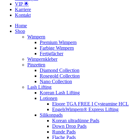
VIP 🌟
Karriere
Kontakt
Home
Shop
Wimpern
Premium Wimpern
Farbige Wimpern
Fertigfächer
Wimpernkleber
Pinzetten
Diamond Collection
Rosegold Collection
Nano Collection
Lash Lifting
Korean Lash Lifting
Lotionen
Eloore TGA FREE I Cysteamine HCL
EngelsWimpern® Express Lifting
Silikonpads
Korean ultradünne Pads
Down Drop Pads
Runde Pads
Flache Pads