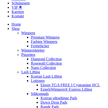
Schulungen
VIP 🌟
Karriere
Kontakt
Home
Shop
Wimpern
Premium Wimpern
Farbige Wimpern
Fertigfächer
Wimpernkleber
Pinzetten
Diamond Collection
Rosegold Collection
Nano Collection
Lash Lifting
Korean Lash Lifting
Lotionen
Eloore TGA FREE I Cysteamine HCL
EngelsWimpern® Express Lifting
Silikonpads
Korean ultradünne Pads
Down Drop Pads
Runde Pads