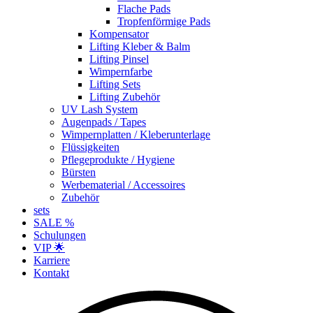
Flache Pads
Tropfenförmige Pads
Kompensator
Lifting Kleber & Balm
Lifting Pinsel
Wimpernfarbe
Lifting Sets
Lifting Zubehör
UV Lash System
Augenpads / Tapes
Wimpernplatten / Kleberunterlage
Flüssigkeiten
Pflegeprodukte / Hygiene
Bürsten
Werbematerial / Accessoires
Zubehör
sets
SALE %
Schulungen
VIP 🌟
Karriere
Kontakt