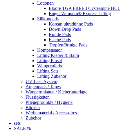
Lotionen
Eloore TGA FREE I Cysteamine HCL
EngelsWimpern® Express Lifting
Silikonpads
Korean ultradünne Pads
Down Drop Pads
Runde Pads
Flache Pads
Tropfenförmige Pads
Kompensator
Lifting Kleber & Balm
Lifting Pinsel
Wimpernfarbe
Lifting Sets
Lifting Zubehör
UV Lash System
Augenpads / Tapes
Wimpernplatten / Kleberunterlage
Flüssigkeiten
Pflegeprodukte / Hygiene
Bürsten
Werbematerial / Accessoires
Zubehör
sets
SALE %