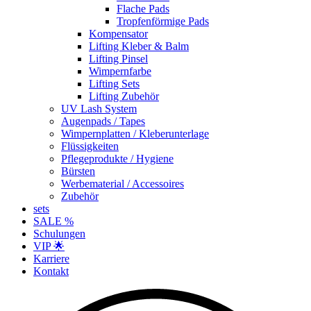
Flache Pads
Tropfenförmige Pads
Kompensator
Lifting Kleber & Balm
Lifting Pinsel
Wimpernfarbe
Lifting Sets
Lifting Zubehör
UV Lash System
Augenpads / Tapes
Wimpernplatten / Kleberunterlage
Flüssigkeiten
Pflegeprodukte / Hygiene
Bürsten
Werbematerial / Accessoires
Zubehör
sets
SALE %
Schulungen
VIP 🌟
Karriere
Kontakt