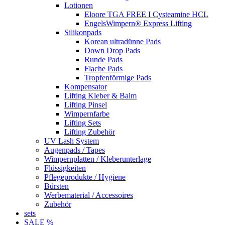
Lotionen
Eloore TGA FREE I Cysteamine HCL
EngelsWimpern® Express Lifting
Silikonpads
Korean ultradünne Pads
Down Drop Pads
Runde Pads
Flache Pads
Tropfenförmige Pads
Kompensator
Lifting Kleber & Balm
Lifting Pinsel
Wimpernfarbe
Lifting Sets
Lifting Zubehör
UV Lash System
Augenpads / Tapes
Wimpernplatten / Kleberunterlage
Flüssigkeiten
Pflegeprodukte / Hygiene
Bürsten
Werbematerial / Accessoires
Zubehör
sets
SALE %