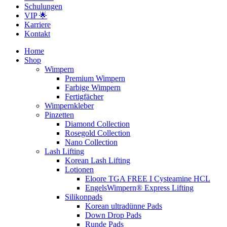
Schulungen
VIP 🌟
Karriere
Kontakt
Home
Shop
Wimpern
Premium Wimpern
Farbige Wimpern
Fertigfächer
Wimpernkleber
Pinzetten
Diamond Collection
Rosegold Collection
Nano Collection
Lash Lifting
Korean Lash Lifting
Lotionen
Eloore TGA FREE I Cysteamine HCL
EngelsWimpern® Express Lifting
Silikonpads
Korean ultradünne Pads
Down Drop Pads
Runde Pads