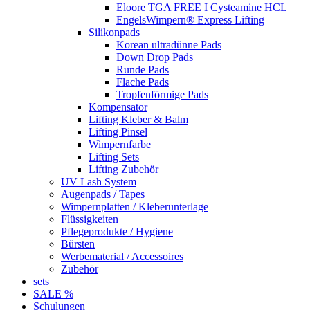
Eloore TGA FREE I Cysteamine HCL
EngelsWimpern® Express Lifting
Silikonpads
Korean ultradünne Pads
Down Drop Pads
Runde Pads
Flache Pads
Tropfenförmige Pads
Kompensator
Lifting Kleber & Balm
Lifting Pinsel
Wimpernfarbe
Lifting Sets
Lifting Zubehör
UV Lash System
Augenpads / Tapes
Wimpernplatten / Kleberunterlage
Flüssigkeiten
Pflegeprodukte / Hygiene
Bürsten
Werbematerial / Accessoires
Zubehör
sets
SALE %
Schulungen