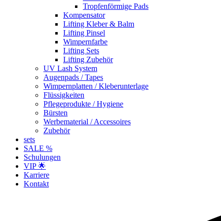
Tropfenförmige Pads
Kompensator
Lifting Kleber & Balm
Lifting Pinsel
Wimpernfarbe
Lifting Sets
Lifting Zubehör
UV Lash System
Augenpads / Tapes
Wimpernplatten / Kleberunterlage
Flüssigkeiten
Pflegeprodukte / Hygiene
Bürsten
Werbematerial / Accessoires
Zubehör
sets
SALE %
Schulungen
VIP 🌟
Karriere
Kontakt