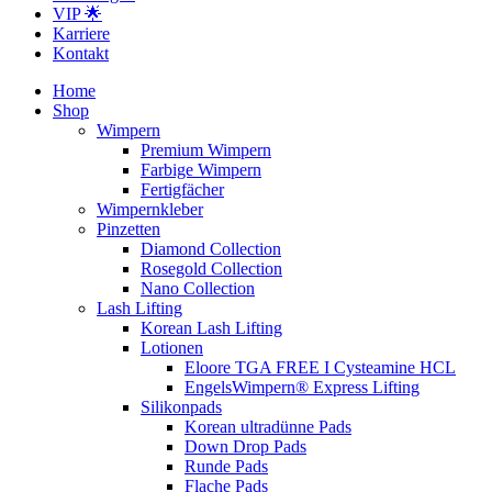
VIP 🌟
Karriere
Kontakt
Home
Shop
Wimpern
Premium Wimpern
Farbige Wimpern
Fertigfächer
Wimpernkleber
Pinzetten
Diamond Collection
Rosegold Collection
Nano Collection
Lash Lifting
Korean Lash Lifting
Lotionen
Eloore TGA FREE I Cysteamine HCL
EngelsWimpern® Express Lifting
Silikonpads
Korean ultradünne Pads
Down Drop Pads
Runde Pads
Flache Pads