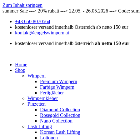
Zum Inhalt springen
summer Sale ---> 20% rabatt ---> 22.05. - 26.05.2026 ---> Code: su
+43 650 8070564
kostenloser versand innerhalb Österreich ab netto 150 eur
kontakt@engelswimpern.at
kostenloser versand innerhalb österreich
ab netto 150 eur
Home
Shop
Wimpern
Premium Wimpern
Farbige Wimpern
Fertigfächer
Wimpernkleber
Pinzetten
Diamond Collection
Rosegold Collection
Nano Collection
Lash Lifting
Korean Lash Lifting
Lotionen