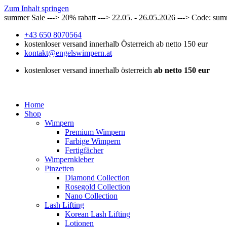
Zum Inhalt springen
summer Sale ---> 20% rabatt ---> 22.05. - 26.05.2026 ---> Code: su
+43 650 8070564
kostenloser versand innerhalb Österreich ab netto 150 eur
kontakt@engelswimpern.at
kostenloser versand innerhalb österreich
ab netto 150 eur
Home
Shop
Wimpern
Premium Wimpern
Farbige Wimpern
Fertigfächer
Wimpernkleber
Pinzetten
Diamond Collection
Rosegold Collection
Nano Collection
Lash Lifting
Korean Lash Lifting
Lotionen