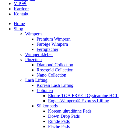
VIP 🌟
Karriere
Kontakt
Home
Shop
Wimpern
Premium Wimpern
Farbige Wimpern
Fertigfächer
Wimpernkleber
Pinzetten
Diamond Collection
Rosegold Collection
Nano Collection
Lash Lifting
Korean Lash Lifting
Lotionen
Eloore TGA FREE I Cysteamine HCL
EngelsWimpern® Express Lifting
Silikonpads
Korean ultradünne Pads
Down Drop Pads
Runde Pads
Flache Pads