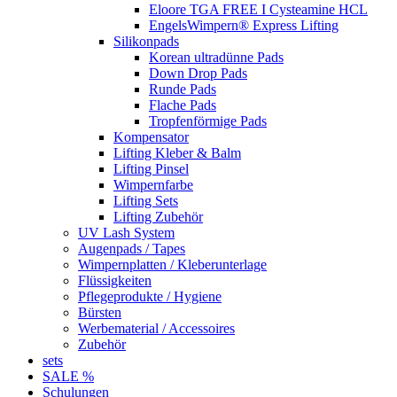
Eloore TGA FREE I Cysteamine HCL
EngelsWimpern® Express Lifting
Silikonpads
Korean ultradünne Pads
Down Drop Pads
Runde Pads
Flache Pads
Tropfenförmige Pads
Kompensator
Lifting Kleber & Balm
Lifting Pinsel
Wimpernfarbe
Lifting Sets
Lifting Zubehör
UV Lash System
Augenpads / Tapes
Wimpernplatten / Kleberunterlage
Flüssigkeiten
Pflegeprodukte / Hygiene
Bürsten
Werbematerial / Accessoires
Zubehör
sets
SALE %
Schulungen