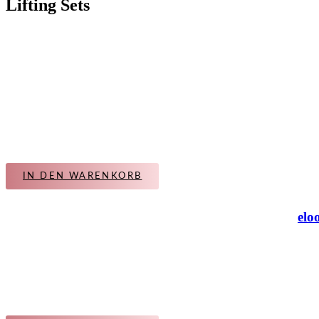
Lifting Sets
IN DEN WARENKORB
elo