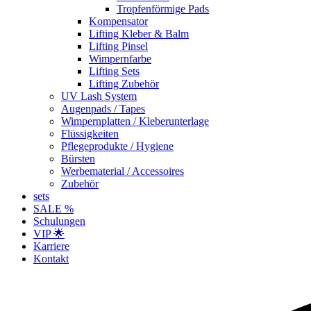
Tropfenförmige Pads
Kompensator
Lifting Kleber & Balm
Lifting Pinsel
Wimpernfarbe
Lifting Sets
Lifting Zubehör
UV Lash System
Augenpads / Tapes
Wimpernplatten / Kleberunterlage
Flüssigkeiten
Pflegeprodukte / Hygiene
Bürsten
Werbematerial / Accessoires
Zubehör
sets
SALE %
Schulungen
VIP 🌟
Karriere
Kontakt