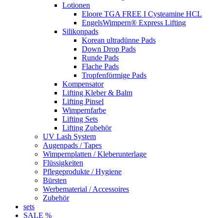
Lotionen
Eloore TGA FREE I Cysteamine HCL
EngelsWimpern® Express Lifting
Silikonpads
Korean ultradünne Pads
Down Drop Pads
Runde Pads
Flache Pads
Tropfenförmige Pads
Kompensator
Lifting Kleber & Balm
Lifting Pinsel
Wimpernfarbe
Lifting Sets
Lifting Zubehör
UV Lash System
Augenpads / Tapes
Wimpernplatten / Kleberunterlage
Flüssigkeiten
Pflegeprodukte / Hygiene
Bürsten
Werbematerial / Accessoires
Zubehör
sets
SALE %