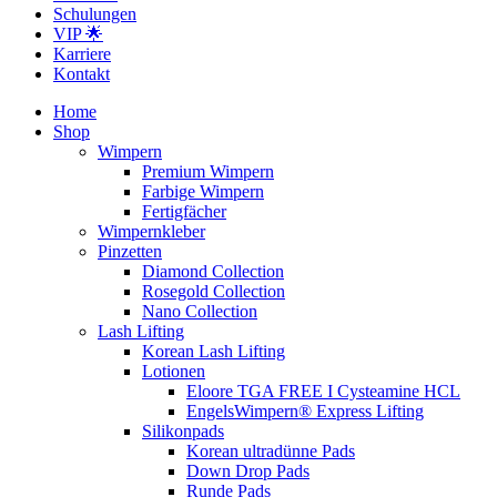
Schulungen
VIP 🌟
Karriere
Kontakt
Home
Shop
Wimpern
Premium Wimpern
Farbige Wimpern
Fertigfächer
Wimpernkleber
Pinzetten
Diamond Collection
Rosegold Collection
Nano Collection
Lash Lifting
Korean Lash Lifting
Lotionen
Eloore TGA FREE I Cysteamine HCL
EngelsWimpern® Express Lifting
Silikonpads
Korean ultradünne Pads
Down Drop Pads
Runde Pads