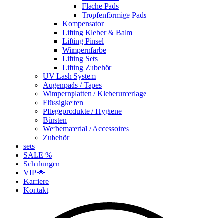
Flache Pads
Tropfenförmige Pads
Kompensator
Lifting Kleber & Balm
Lifting Pinsel
Wimpernfarbe
Lifting Sets
Lifting Zubehör
UV Lash System
Augenpads / Tapes
Wimpernplatten / Kleberunterlage
Flüssigkeiten
Pflegeprodukte / Hygiene
Bürsten
Werbematerial / Accessoires
Zubehör
sets
SALE %
Schulungen
VIP 🌟
Karriere
Kontakt