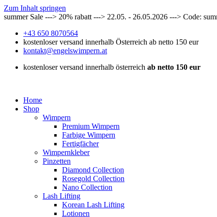
Zum Inhalt springen
summer Sale ---> 20% rabatt ---> 22.05. - 26.05.2026 ---> Code: su
+43 650 8070564
kostenloser versand innerhalb Österreich ab netto 150 eur
kontakt@engelswimpern.at
kostenloser versand innerhalb österreich
ab netto 150 eur
Home
Shop
Wimpern
Premium Wimpern
Farbige Wimpern
Fertigfächer
Wimpernkleber
Pinzetten
Diamond Collection
Rosegold Collection
Nano Collection
Lash Lifting
Korean Lash Lifting
Lotionen