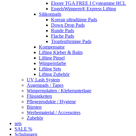
Eloore TGA FREE I Cysteamine HCL
EngelsWimpern® Express Lifting
Silikonpads
Korean ultradünne Pads
Down Drop Pads
Runde Pads
Flache Pads
Tropfenförmige Pads
Kompensator
Lifting Kleber & Balm
Lifting Pinsel
Wimpernfarbe
Lifting Sets
Lifting Zubehör
UV Lash System
Augenpads / Tapes
Wimpernplatten / Kleberunterlage
Flüssigkeiten
Pflegeprodukte / Hygiene
Bürsten
Werbematerial / Accessoires
Zubehör
sets
SALE %
Schulungen