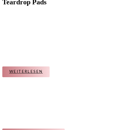
Teardrop Pads
WEITERLESEN