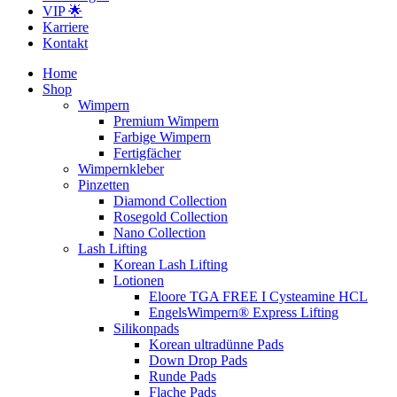
VIP 🌟
Karriere
Kontakt
Home
Shop
Wimpern
Premium Wimpern
Farbige Wimpern
Fertigfächer
Wimpernkleber
Pinzetten
Diamond Collection
Rosegold Collection
Nano Collection
Lash Lifting
Korean Lash Lifting
Lotionen
Eloore TGA FREE I Cysteamine HCL
EngelsWimpern® Express Lifting
Silikonpads
Korean ultradünne Pads
Down Drop Pads
Runde Pads
Flache Pads