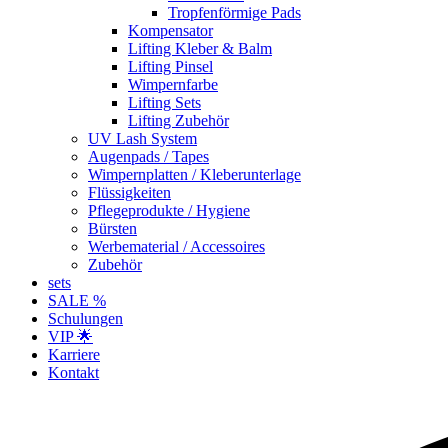
Tropfenförmige Pads
Kompensator
Lifting Kleber & Balm
Lifting Pinsel
Wimpernfarbe
Lifting Sets
Lifting Zubehör
UV Lash System
Augenpads / Tapes
Wimpernplatten / Kleberunterlage
Flüssigkeiten
Pflegeprodukte / Hygiene
Bürsten
Werbematerial / Accessoires
Zubehör
sets
SALE %
Schulungen
VIP 🌟
Karriere
Kontakt