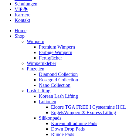
Schulungen
VIP 🌟
Karriere
Kontakt
Home
Shop
Wimpern
Premium Wimpern
Farbige Wimpern
Fertigfächer
Wimpernkleber
Pinzetten
Diamond Collection
Rosegold Collection
Nano Collection
Lash Lifting
Korean Lash Lifting
Lotionen
Eloore TGA FREE I Cysteamine HCL
EngelsWimpern® Express Lifting
Silikonpads
Korean ultradünne Pads
Down Drop Pads
Runde Pads