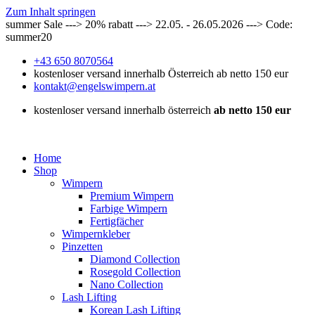
Zum Inhalt springen
summer Sale ---> 20% rabatt ---> 22.05. - 26.05.2026 ---> Code:
summer20
+43 650 8070564
kostenloser versand innerhalb Österreich ab netto 150 eur
kontakt@engelswimpern.at
kostenloser versand innerhalb österreich
ab netto 150 eur
Home
Shop
Wimpern
Premium Wimpern
Farbige Wimpern
Fertigfächer
Wimpernkleber
Pinzetten
Diamond Collection
Rosegold Collection
Nano Collection
Lash Lifting
Korean Lash Lifting