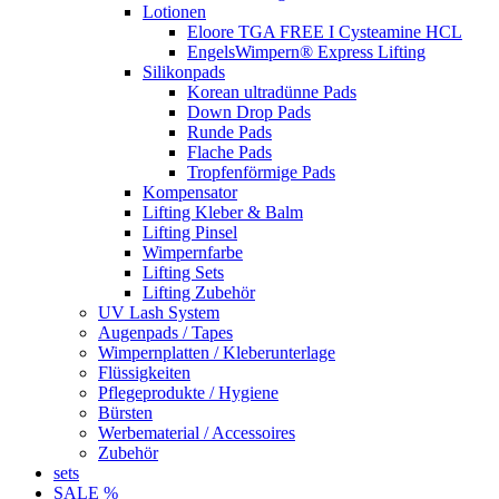
Lotionen
Eloore TGA FREE I Cysteamine HCL
EngelsWimpern® Express Lifting
Silikonpads
Korean ultradünne Pads
Down Drop Pads
Runde Pads
Flache Pads
Tropfenförmige Pads
Kompensator
Lifting Kleber & Balm
Lifting Pinsel
Wimpernfarbe
Lifting Sets
Lifting Zubehör
UV Lash System
Augenpads / Tapes
Wimpernplatten / Kleberunterlage
Flüssigkeiten
Pflegeprodukte / Hygiene
Bürsten
Werbematerial / Accessoires
Zubehör
sets
SALE %