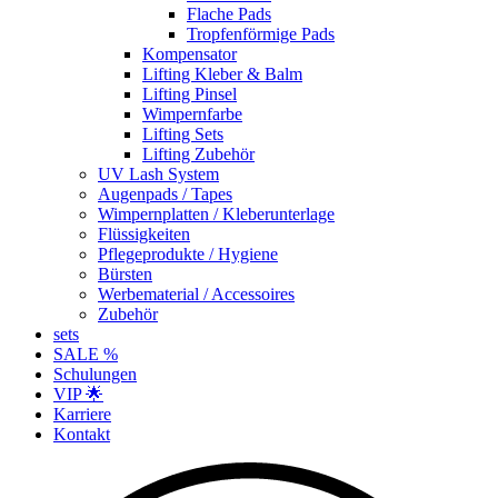
Flache Pads
Tropfenförmige Pads
Kompensator
Lifting Kleber & Balm
Lifting Pinsel
Wimpernfarbe
Lifting Sets
Lifting Zubehör
UV Lash System
Augenpads / Tapes
Wimpernplatten / Kleberunterlage
Flüssigkeiten
Pflegeprodukte / Hygiene
Bürsten
Werbematerial / Accessoires
Zubehör
sets
SALE %
Schulungen
VIP 🌟
Karriere
Kontakt