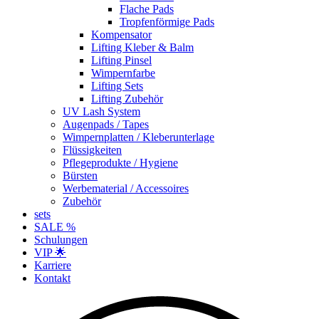
Flache Pads
Tropfenförmige Pads
Kompensator
Lifting Kleber & Balm
Lifting Pinsel
Wimpernfarbe
Lifting Sets
Lifting Zubehör
UV Lash System
Augenpads / Tapes
Wimpernplatten / Kleberunterlage
Flüssigkeiten
Pflegeprodukte / Hygiene
Bürsten
Werbematerial / Accessoires
Zubehör
sets
SALE %
Schulungen
VIP 🌟
Karriere
Kontakt