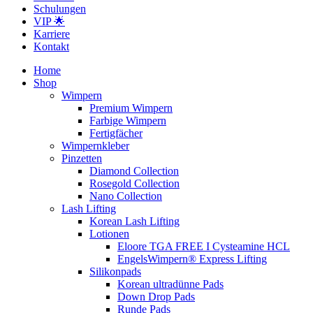
Schulungen
VIP 🌟
Karriere
Kontakt
Home
Shop
Wimpern
Premium Wimpern
Farbige Wimpern
Fertigfächer
Wimpernkleber
Pinzetten
Diamond Collection
Rosegold Collection
Nano Collection
Lash Lifting
Korean Lash Lifting
Lotionen
Eloore TGA FREE I Cysteamine HCL
EngelsWimpern® Express Lifting
Silikonpads
Korean ultradünne Pads
Down Drop Pads
Runde Pads