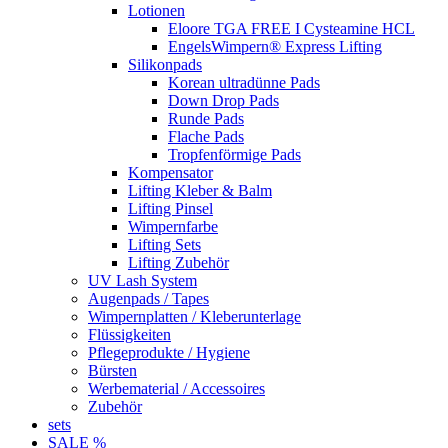
Lotionen
Eloore TGA FREE I Cysteamine HCL
EngelsWimpern® Express Lifting
Silikonpads
Korean ultradünne Pads
Down Drop Pads
Runde Pads
Flache Pads
Tropfenförmige Pads
Kompensator
Lifting Kleber & Balm
Lifting Pinsel
Wimpernfarbe
Lifting Sets
Lifting Zubehör
UV Lash System
Augenpads / Tapes
Wimpernplatten / Kleberunterlage
Flüssigkeiten
Pflegeprodukte / Hygiene
Bürsten
Werbematerial / Accessoires
Zubehör
sets
SALE %