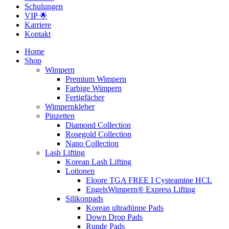
Schulungen
VIP 🌟
Karriere
Kontakt
Home
Shop
Wimpern
Premium Wimpern
Farbige Wimpern
Fertigfächer
Wimpernkleber
Pinzetten
Diamond Collection
Rosegold Collection
Nano Collection
Lash Lifting
Korean Lash Lifting
Lotionen
Eloore TGA FREE I Cysteamine HCL
EngelsWimpern® Express Lifting
Silikonpads
Korean ultradünne Pads
Down Drop Pads
Runde Pads