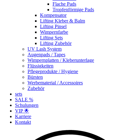
Flache Pads
Tropfenförmige Pads
Kompensator
Lifting Kleber & Balm
Lifting Pinsel
Wimpernfarbe
Lifting Sets
Lifting Zubehör
UV Lash System
Augenpads / Tapes
Wimpernplatten / Kleberunterlage
Flüssigkeiten
Pflegeprodukte / Hygiene
Bürsten
Werbematerial / Accessoires
Zubehör
sets
SALE %
Schulungen
VIP 🌟
Karriere
Kontakt