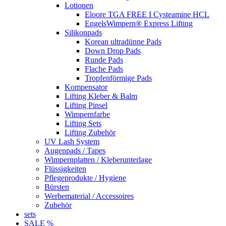
Lotionen
Eloore TGA FREE I Cysteamine HCL
EngelsWimpern® Express Lifting
Silikonpads
Korean ultradünne Pads
Down Drop Pads
Runde Pads
Flache Pads
Tropfenförmige Pads
Kompensator
Lifting Kleber & Balm
Lifting Pinsel
Wimpernfarbe
Lifting Sets
Lifting Zubehör
UV Lash System
Augenpads / Tapes
Wimpernplatten / Kleberunterlage
Flüssigkeiten
Pflegeprodukte / Hygiene
Bürsten
Werbematerial / Accessoires
Zubehör
sets
SALE %