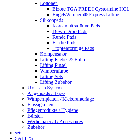
Lotionen
Eloore TGA FREE I Cysteamine HCL
EngelsWimpern® Express Lifting
Silikonpads
Korean ultradünne Pads
Down Drop Pads
Runde Pads
Flache Pads
Tropfenförmige Pads
Kompensator
Lifting Kleber & Balm
Lifting Pinsel
Wimpernfarbe
Lifting Sets
Lifting Zubehör
UV Lash System
Augenpads / Tapes
Wimpernplatten / Kleberunterlage
Flüssigkeiten
Pflegeprodukte / Hygiene
Bürsten
Werbematerial / Accessoires
Zubehör
sets
SALE %