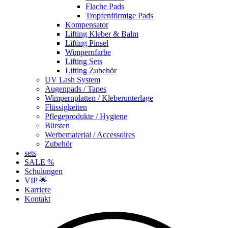
Flache Pads
Tropfenförmige Pads
Kompensator
Lifting Kleber & Balm
Lifting Pinsel
Wimpernfarbe
Lifting Sets
Lifting Zubehör
UV Lash System
Augenpads / Tapes
Wimpernplatten / Kleberunterlage
Flüssigkeiten
Pflegeprodukte / Hygiene
Bürsten
Werbematerial / Accessoires
Zubehör
sets
SALE %
Schulungen
VIP 🌟
Karriere
Kontakt