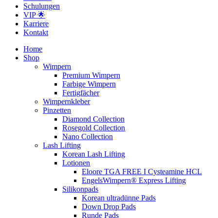
Schulungen
VIP 🌟
Karriere
Kontakt
Home
Shop
Wimpern
Premium Wimpern
Farbige Wimpern
Fertigfächer
Wimpernkleber
Pinzetten
Diamond Collection
Rosegold Collection
Nano Collection
Lash Lifting
Korean Lash Lifting
Lotionen
Eloore TGA FREE I Cysteamine HCL
EngelsWimpern® Express Lifting
Silikonpads
Korean ultradünne Pads
Down Drop Pads
Runde Pads