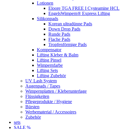
Lotionen
Eloore TGA FREE I Cysteamine HCL
EngelsWimpern® Express Lifting
Silikonpads
Korean ultradünne Pads
Down Drop Pads
Runde Pads
Flache Pads
Tropfenförmige Pads
Kompensator
Lifting Kleber & Balm
Lifting Pinsel
Wimpernfarbe
Lifting Sets
Lifting Zubehör
UV Lash System
Augenpads / Tapes
Wimpernplatten / Kleberunterlage
Flüssigkeiten
Pflegeprodukte / Hygiene
Bürsten
Werbematerial / Accessoires
Zubehör
sets
SALE %