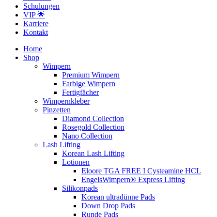
Schulungen
VIP 🌟
Karriere
Kontakt
Home
Shop
Wimpern
Premium Wimpern
Farbige Wimpern
Fertigfächer
Wimpernkleber
Pinzetten
Diamond Collection
Rosegold Collection
Nano Collection
Lash Lifting
Korean Lash Lifting
Lotionen
Eloore TGA FREE I Cysteamine HCL
EngelsWimpern® Express Lifting
Silikonpads
Korean ultradünne Pads
Down Drop Pads
Runde Pads