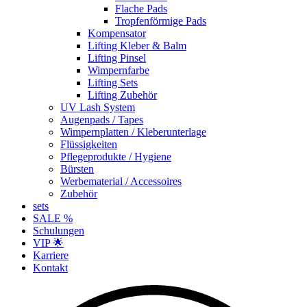
Flache Pads
Tropfenförmige Pads
Kompensator
Lifting Kleber & Balm
Lifting Pinsel
Wimpernfarbe
Lifting Sets
Lifting Zubehör
UV Lash System
Augenpads / Tapes
Wimpernplatten / Kleberunterlage
Flüssigkeiten
Pflegeprodukte / Hygiene
Bürsten
Werbematerial / Accessoires
Zubehör
sets
SALE %
Schulungen
VIP 🌟
Karriere
Kontakt