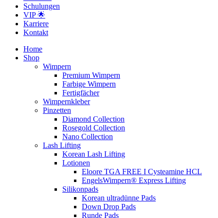
Schulungen
VIP 🌟
Karriere
Kontakt
Home
Shop
Wimpern
Premium Wimpern
Farbige Wimpern
Fertigfächer
Wimpernkleber
Pinzetten
Diamond Collection
Rosegold Collection
Nano Collection
Lash Lifting
Korean Lash Lifting
Lotionen
Eloore TGA FREE I Cysteamine HCL
EngelsWimpern® Express Lifting
Silikonpads
Korean ultradünne Pads
Down Drop Pads
Runde Pads