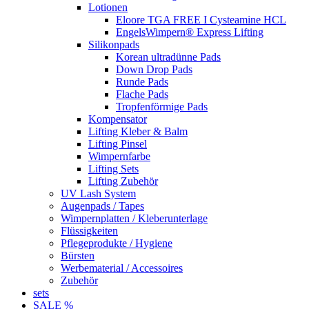
Lotionen
Eloore TGA FREE I Cysteamine HCL
EngelsWimpern® Express Lifting
Silikonpads
Korean ultradünne Pads
Down Drop Pads
Runde Pads
Flache Pads
Tropfenförmige Pads
Kompensator
Lifting Kleber & Balm
Lifting Pinsel
Wimpernfarbe
Lifting Sets
Lifting Zubehör
UV Lash System
Augenpads / Tapes
Wimpernplatten / Kleberunterlage
Flüssigkeiten
Pflegeprodukte / Hygiene
Bürsten
Werbematerial / Accessoires
Zubehör
sets
SALE %