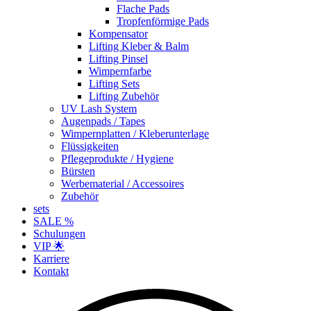
Flache Pads
Tropfenförmige Pads
Kompensator
Lifting Kleber & Balm
Lifting Pinsel
Wimpernfarbe
Lifting Sets
Lifting Zubehör
UV Lash System
Augenpads / Tapes
Wimpernplatten / Kleberunterlage
Flüssigkeiten
Pflegeprodukte / Hygiene
Bürsten
Werbematerial / Accessoires
Zubehör
sets
SALE %
Schulungen
VIP 🌟
Karriere
Kontakt