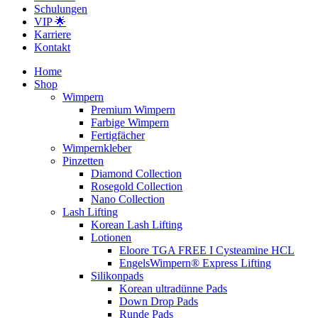
Schulungen
VIP 🌟
Karriere
Kontakt
Home
Shop
Wimpern
Premium Wimpern
Farbige Wimpern
Fertigfächer
Wimpernkleber
Pinzetten
Diamond Collection
Rosegold Collection
Nano Collection
Lash Lifting
Korean Lash Lifting
Lotionen
Eloore TGA FREE I Cysteamine HCL
EngelsWimpern® Express Lifting
Silikonpads
Korean ultradünne Pads
Down Drop Pads
Runde Pads