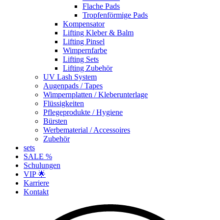
Flache Pads
Tropfenförmige Pads
Kompensator
Lifting Kleber & Balm
Lifting Pinsel
Wimpernfarbe
Lifting Sets
Lifting Zubehör
UV Lash System
Augenpads / Tapes
Wimpernplatten / Kleberunterlage
Flüssigkeiten
Pflegeprodukte / Hygiene
Bürsten
Werbematerial / Accessoires
Zubehör
sets
SALE %
Schulungen
VIP 🌟
Karriere
Kontakt