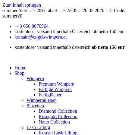
Zum Inhalt springen
summer Sale ---> 20% rabatt ---> 22.05. - 26.05.2026 ---> Code:
summer20
+43 650 8070564
kostenloser versand innerhalb Österreich ab netto 150 eur
kontakt@engelswimpern.at
kostenloser versand innerhalb österreich
ab netto 150 eur
Home
Shop
Wimpern
Premium Wimpern
Farbige Wimpern
Fertigfächer
Wimpernkleber
Pinzetten
Diamond Collection
Rosegold Collection
Nano Collection
Lash Lifting
Korean Lash Lifting