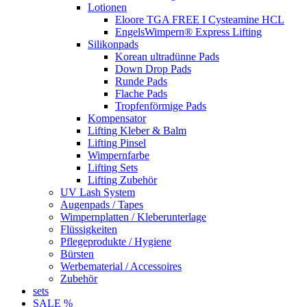
Lotionen
Eloore TGA FREE I Cysteamine HCL
EngelsWimpern® Express Lifting
Silikonpads
Korean ultradünne Pads
Down Drop Pads
Runde Pads
Flache Pads
Tropfenförmige Pads
Kompensator
Lifting Kleber & Balm
Lifting Pinsel
Wimpernfarbe
Lifting Sets
Lifting Zubehör
UV Lash System
Augenpads / Tapes
Wimpernplatten / Kleberunterlage
Flüssigkeiten
Pflegeprodukte / Hygiene
Bürsten
Werbematerial / Accessoires
Zubehör
sets
SALE %