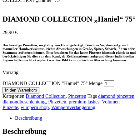
COLLECTION „Haniel“ 75°
DIAMOND COLLECTION „Haniel“ 75°
29,90
€
Hochwertige Pinzetten, sorgfältig von Hand gefertigt. Beachten Sie, dass aufgrund
manueller Handwerkskunst, leichte Abweichungen in Größe, Spitze, Schärfe, Form oder
Spannung auftreten können. Bitte beachten Sie das keine Pinzette identisch gleich ist und
berücksichtigen Sie dies vor dem Kauf, da Reklamationen aufgrund dieser individuellen
Eigenschaften nicht akzeptiert werden. Bild kann zu leichten Abweichung kommen.
Vorrätig
DIAMOND COLLECTION "Haniel" 75° Menge
In den Warenkorb
Kategorien
Diamond Collection
,
Pinzetten
Tags
diamond pinzetten
,
diamondbeschichtung
,
Pinzetten
,
premium lashes
,
Volumen
Pinzette
,
wimpern shop
,
Wimpernverlängerung
Beschreibung
Beschreibung