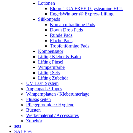
Lotionen
Eloore TGA FREE I Cysteamine HCL
EngelsWimpern® Express Lifting
Silikonpads
Korean ultradünne Pads
Down Drop Pads
Runde Pads
Flache Pads
Tropfenförmige Pads
Kompensator
Lifting Kleber & Balm
Lifting Pinsel
Wimpernfarbe
Lifting Sets
Lifting Zubehör
UV Lash System
Augenpads / Tapes
Wimpernplatten / Kleberunterlage
Flüssigkeiten
Pflegeprodukte / Hygiene
Bürsten
Werbematerial / Accessoires
Zubehör
sets
SALE %