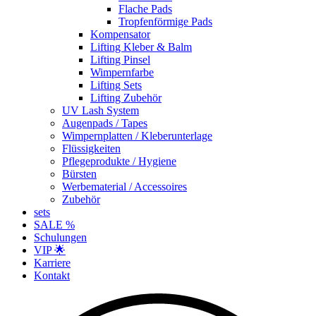
Flache Pads
Tropfenförmige Pads
Kompensator
Lifting Kleber & Balm
Lifting Pinsel
Wimpernfarbe
Lifting Sets
Lifting Zubehör
UV Lash System
Augenpads / Tapes
Wimpernplatten / Kleberunterlage
Flüssigkeiten
Pflegeprodukte / Hygiene
Bürsten
Werbematerial / Accessoires
Zubehör
sets
SALE %
Schulungen
VIP 🌟
Karriere
Kontakt