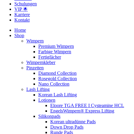
Schulungen
VIP 🌟
Karriere
Kontakt
Home
Shop
Wimpern
Premium Wimpern
Farbige Wimpern
Fertigfächer
Wimpernkleber
Pinzetten
Diamond Collection
Rosegold Collection
Nano Collection
Lash Lifting
Korean Lash Lifting
Lotionen
Eloore TGA FREE I Cysteamine HCL
EngelsWimpern® Express Lifting
Silikonpads
Korean ultradünne Pads
Down Drop Pads
Runde Pads