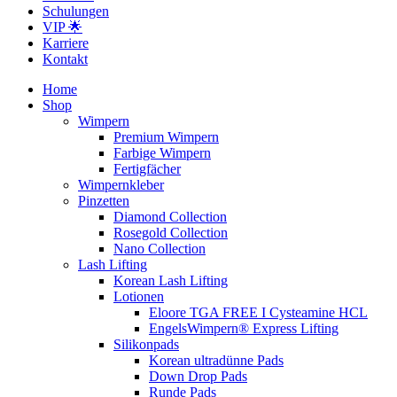
Schulungen
VIP 🌟
Karriere
Kontakt
Home
Shop
Wimpern
Premium Wimpern
Farbige Wimpern
Fertigfächer
Wimpernkleber
Pinzetten
Diamond Collection
Rosegold Collection
Nano Collection
Lash Lifting
Korean Lash Lifting
Lotionen
Eloore TGA FREE I Cysteamine HCL
EngelsWimpern® Express Lifting
Silikonpads
Korean ultradünne Pads
Down Drop Pads
Runde Pads