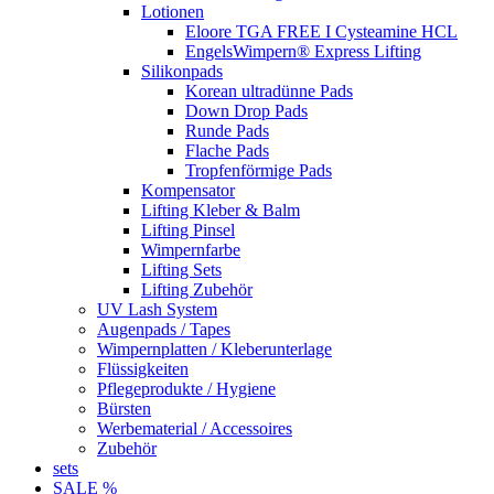
Lotionen
Eloore TGA FREE I Cysteamine HCL
EngelsWimpern® Express Lifting
Silikonpads
Korean ultradünne Pads
Down Drop Pads
Runde Pads
Flache Pads
Tropfenförmige Pads
Kompensator
Lifting Kleber & Balm
Lifting Pinsel
Wimpernfarbe
Lifting Sets
Lifting Zubehör
UV Lash System
Augenpads / Tapes
Wimpernplatten / Kleberunterlage
Flüssigkeiten
Pflegeprodukte / Hygiene
Bürsten
Werbematerial / Accessoires
Zubehör
sets
SALE %