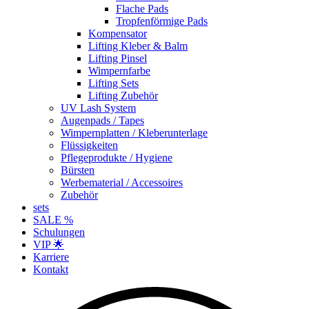
Flache Pads
Tropfenförmige Pads
Kompensator
Lifting Kleber & Balm
Lifting Pinsel
Wimpernfarbe
Lifting Sets
Lifting Zubehör
UV Lash System
Augenpads / Tapes
Wimpernplatten / Kleberunterlage
Flüssigkeiten
Pflegeprodukte / Hygiene
Bürsten
Werbematerial / Accessoires
Zubehör
sets
SALE %
Schulungen
VIP 🌟
Karriere
Kontakt