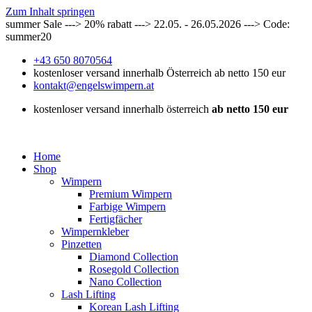
Zum Inhalt springen
summer Sale ---> 20% rabatt ---> 22.05. - 26.05.2026 ---> Code:
summer20
+43 650 8070564
kostenloser versand innerhalb Österreich ab netto 150 eur
kontakt@engelswimpern.at
kostenloser versand innerhalb österreich
ab netto 150 eur
Home
Shop
Wimpern
Premium Wimpern
Farbige Wimpern
Fertigfächer
Wimpernkleber
Pinzetten
Diamond Collection
Rosegold Collection
Nano Collection
Lash Lifting
Korean Lash Lifting