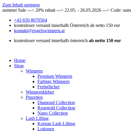
Zum Inhalt springen
summer Sale ---> 20% rabatt ---> 22.05. - 26.05.2026 ---> Code: su
+43 650 8070564
kostenloser versand innerhalb Österreich ab netto 150 eur
kontakt@engelswimpern.at
kostenloser versand innerhalb österreich
ab netto 150 eur
Home
Shop
Wimpern
Premium Wimpern
Farbige Wimpern
Fertigfächer
Wimpernkleber
Pinzetten
Diamond Collection
Rosegold Collection
Nano Collection
Lash Lifting
Korean Lash Lifting
Lotionen