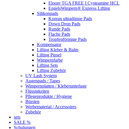
Eloore TGA FREE I Cysteamine HCL
EngelsWimpern® Express Lifting
Silikonpads
Korean ultradünne Pads
Down Drop Pads
Runde Pads
Flache Pads
Tropfenförmige Pads
Kompensator
Lifting Kleber & Balm
Lifting Pinsel
Wimpernfarbe
Lifting Sets
Lifting Zubehör
UV Lash System
Augenpads / Tapes
Wimpernplatten / Kleberunterlage
Flüssigkeiten
Pflegeprodukte / Hygiene
Bürsten
Werbematerial / Accessoires
Zubehör
sets
SALE %
Schulungen