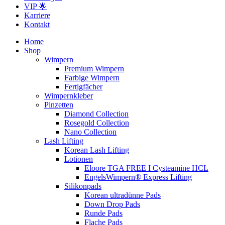
VIP 🌟
Karriere
Kontakt
Home
Shop
Wimpern
Premium Wimpern
Farbige Wimpern
Fertigfächer
Wimpernkleber
Pinzetten
Diamond Collection
Rosegold Collection
Nano Collection
Lash Lifting
Korean Lash Lifting
Lotionen
Eloore TGA FREE I Cysteamine HCL
EngelsWimpern® Express Lifting
Silikonpads
Korean ultradünne Pads
Down Drop Pads
Runde Pads
Flache Pads