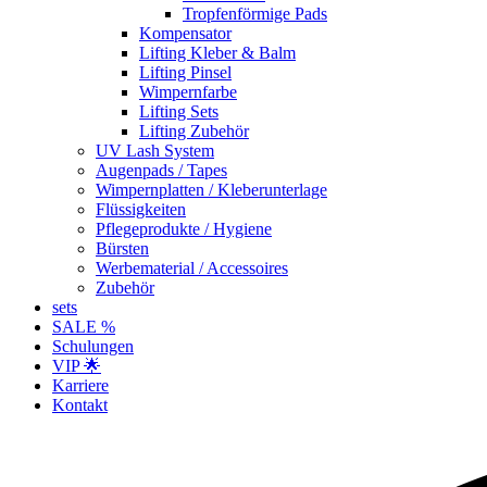
Tropfenförmige Pads
Kompensator
Lifting Kleber & Balm
Lifting Pinsel
Wimpernfarbe
Lifting Sets
Lifting Zubehör
UV Lash System
Augenpads / Tapes
Wimpernplatten / Kleberunterlage
Flüssigkeiten
Pflegeprodukte / Hygiene
Bürsten
Werbematerial / Accessoires
Zubehör
sets
SALE %
Schulungen
VIP 🌟
Karriere
Kontakt