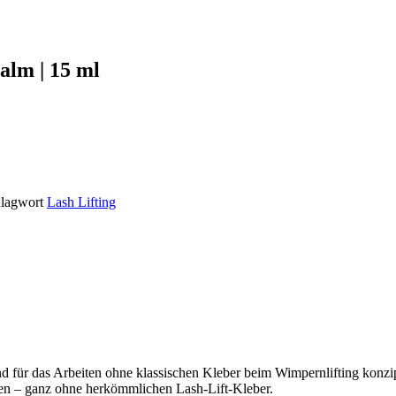
lm | 15 ml
lagwort
Lash Lifting
nd für das Arbeiten ohne klassischen Kleber beim Wimpernlifting konzi
eren – ganz ohne herkömmlichen Lash-Lift-Kleber.