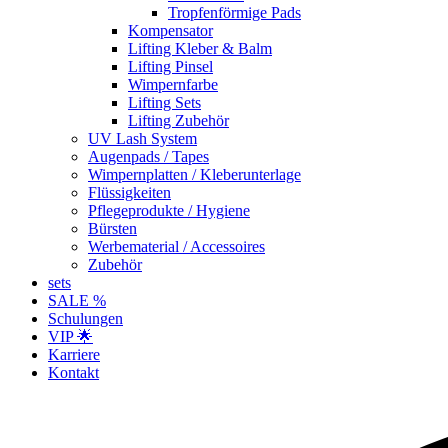
Tropfenförmige Pads
Kompensator
Lifting Kleber & Balm
Lifting Pinsel
Wimpernfarbe
Lifting Sets
Lifting Zubehör
UV Lash System
Augenpads / Tapes
Wimpernplatten / Kleberunterlage
Flüssigkeiten
Pflegeprodukte / Hygiene
Bürsten
Werbematerial / Accessoires
Zubehör
sets
SALE %
Schulungen
VIP 🌟
Karriere
Kontakt