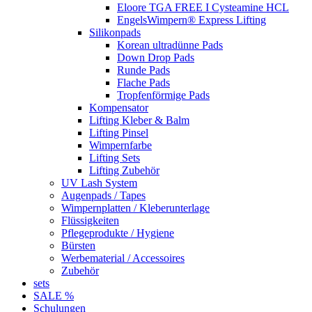
Eloore TGA FREE I Cysteamine HCL
EngelsWimpern® Express Lifting
Silikonpads
Korean ultradünne Pads
Down Drop Pads
Runde Pads
Flache Pads
Tropfenförmige Pads
Kompensator
Lifting Kleber & Balm
Lifting Pinsel
Wimpernfarbe
Lifting Sets
Lifting Zubehör
UV Lash System
Augenpads / Tapes
Wimpernplatten / Kleberunterlage
Flüssigkeiten
Pflegeprodukte / Hygiene
Bürsten
Werbematerial / Accessoires
Zubehör
sets
SALE %
Schulungen