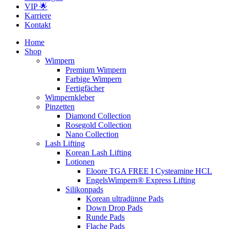
VIP 🌟
Karriere
Kontakt
Home
Shop
Wimpern
Premium Wimpern
Farbige Wimpern
Fertigfächer
Wimpernkleber
Pinzetten
Diamond Collection
Rosegold Collection
Nano Collection
Lash Lifting
Korean Lash Lifting
Lotionen
Eloore TGA FREE I Cysteamine HCL
EngelsWimpern® Express Lifting
Silikonpads
Korean ultradünne Pads
Down Drop Pads
Runde Pads
Flache Pads