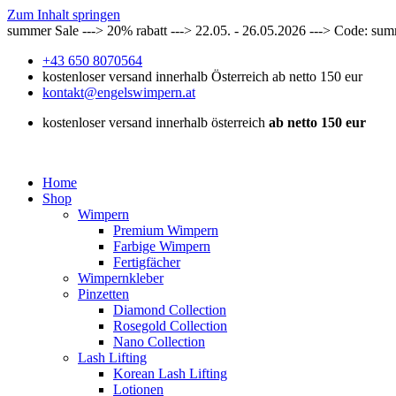
Zum Inhalt springen
summer Sale ---> 20% rabatt ---> 22.05. - 26.05.2026 ---> Code: su
+43 650 8070564
kostenloser versand innerhalb Österreich ab netto 150 eur
kontakt@engelswimpern.at
kostenloser versand innerhalb österreich
ab netto 150 eur
Home
Shop
Wimpern
Premium Wimpern
Farbige Wimpern
Fertigfächer
Wimpernkleber
Pinzetten
Diamond Collection
Rosegold Collection
Nano Collection
Lash Lifting
Korean Lash Lifting
Lotionen