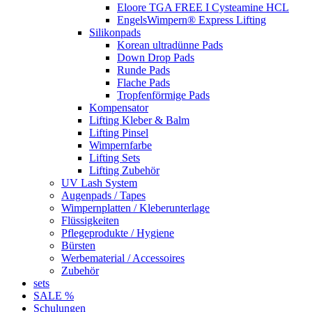
Eloore TGA FREE I Cysteamine HCL
EngelsWimpern® Express Lifting
Silikonpads
Korean ultradünne Pads
Down Drop Pads
Runde Pads
Flache Pads
Tropfenförmige Pads
Kompensator
Lifting Kleber & Balm
Lifting Pinsel
Wimpernfarbe
Lifting Sets
Lifting Zubehör
UV Lash System
Augenpads / Tapes
Wimpernplatten / Kleberunterlage
Flüssigkeiten
Pflegeprodukte / Hygiene
Bürsten
Werbematerial / Accessoires
Zubehör
sets
SALE %
Schulungen