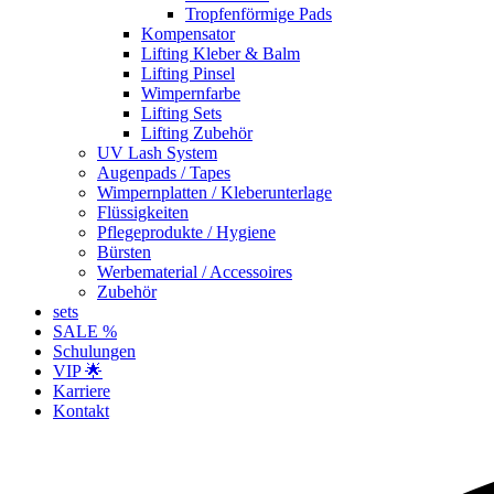
Tropfenförmige Pads
Kompensator
Lifting Kleber & Balm
Lifting Pinsel
Wimpernfarbe
Lifting Sets
Lifting Zubehör
UV Lash System
Augenpads / Tapes
Wimpernplatten / Kleberunterlage
Flüssigkeiten
Pflegeprodukte / Hygiene
Bürsten
Werbematerial / Accessoires
Zubehör
sets
SALE %
Schulungen
VIP 🌟
Karriere
Kontakt