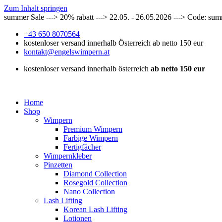
Zum Inhalt springen
summer Sale ---> 20% rabatt ---> 22.05. - 26.05.2026 ---> Code: su
+43 650 8070564
kostenloser versand innerhalb Österreich ab netto 150 eur
kontakt@engelswimpern.at
kostenloser versand innerhalb österreich
ab netto 150 eur
Home
Shop
Wimpern
Premium Wimpern
Farbige Wimpern
Fertigfächer
Wimpernkleber
Pinzetten
Diamond Collection
Rosegold Collection
Nano Collection
Lash Lifting
Korean Lash Lifting
Lotionen