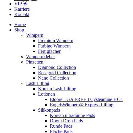
VIP 🌟
Karriere
Kontakt
Home
Shop
Wimpern
Premium Wimpern
Farbige Wimpern
Fertigfächer
Wimpernkleber
Pinzetten
Diamond Collection
Rosegold Collection
Nano Collection
Lash Lifting
Korean Lash Lifting
Lotionen
Eloore TGA FREE I Cysteamine HCL
EngelsWimpern® Express Lifting
Silikonpads
Korean ultradünne Pads
Down Drop Pads
Runde Pads
Flache Pads