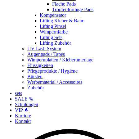
Flache Pads
Tropfenförmige Pads
Kompensator
Lifting Kleber & Balm
Lifting Pinsel
Wimpernfarbe
Lifting Sets
Lifting Zubehör
UV Lash System
Augenpads / Tapes
Wimpernplatten / Kleberunterlage
Flüssigkeiten
Pflegeprodukte / Hygiene
Bürsten
Werbematerial / Accessoires
Zubehör
sets
SALE %
Schulungen
VIP 🌟
Karriere
Kontakt