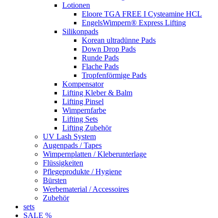
Lotionen
Eloore TGA FREE I Cysteamine HCL
EngelsWimpern® Express Lifting
Silikonpads
Korean ultradünne Pads
Down Drop Pads
Runde Pads
Flache Pads
Tropfenförmige Pads
Kompensator
Lifting Kleber & Balm
Lifting Pinsel
Wimpernfarbe
Lifting Sets
Lifting Zubehör
UV Lash System
Augenpads / Tapes
Wimpernplatten / Kleberunterlage
Flüssigkeiten
Pflegeprodukte / Hygiene
Bürsten
Werbematerial / Accessoires
Zubehör
sets
SALE %