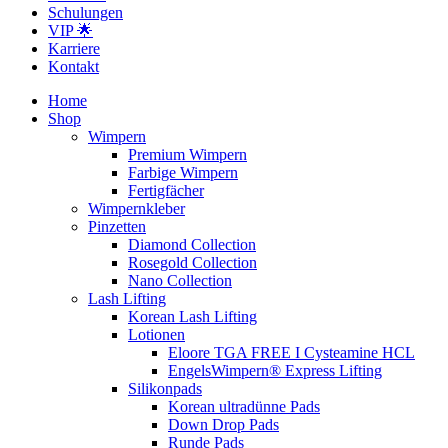
Schulungen
VIP 🌟
Karriere
Kontakt
Home
Shop
Wimpern
Premium Wimpern
Farbige Wimpern
Fertigfächer
Wimpernkleber
Pinzetten
Diamond Collection
Rosegold Collection
Nano Collection
Lash Lifting
Korean Lash Lifting
Lotionen
Eloore TGA FREE I Cysteamine HCL
EngelsWimpern® Express Lifting
Silikonpads
Korean ultradünne Pads
Down Drop Pads
Runde Pads