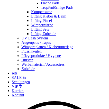
Flache Pads
Tropfenförmige Pads
Kompensator
Lifting Kleber & Balm
Lifting Pinsel
Wimpernfarbe
Lifting Sets
Lifting Zubehör
UV Lash System
Augenpads / Tapes
Wimpernplatten / Kleberunterlage
Flüssigkeiten
Pflegeprodukte / Hygiene
Bürsten
Werbematerial / Accessoires
Zubehör
sets
SALE %
Schulungen
VIP 🌟
Karriere
Kontakt