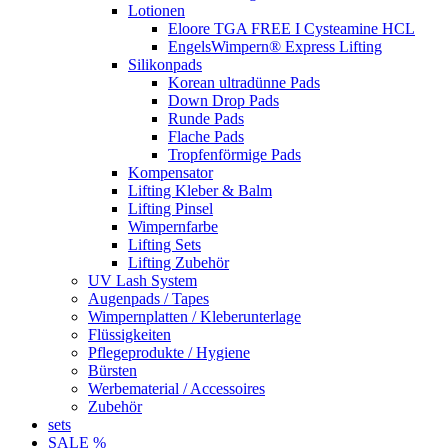
Lotionen
Eloore TGA FREE I Cysteamine HCL
EngelsWimpern® Express Lifting
Silikonpads
Korean ultradünne Pads
Down Drop Pads
Runde Pads
Flache Pads
Tropfenförmige Pads
Kompensator
Lifting Kleber & Balm
Lifting Pinsel
Wimpernfarbe
Lifting Sets
Lifting Zubehör
UV Lash System
Augenpads / Tapes
Wimpernplatten / Kleberunterlage
Flüssigkeiten
Pflegeprodukte / Hygiene
Bürsten
Werbematerial / Accessoires
Zubehör
sets
SALE %