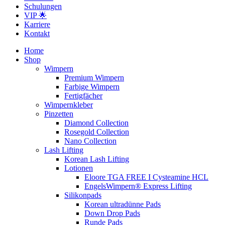
Schulungen
VIP 🌟
Karriere
Kontakt
Home
Shop
Wimpern
Premium Wimpern
Farbige Wimpern
Fertigfächer
Wimpernkleber
Pinzetten
Diamond Collection
Rosegold Collection
Nano Collection
Lash Lifting
Korean Lash Lifting
Lotionen
Eloore TGA FREE I Cysteamine HCL
EngelsWimpern® Express Lifting
Silikonpads
Korean ultradünne Pads
Down Drop Pads
Runde Pads