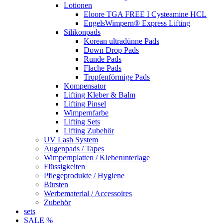
Lotionen
Eloore TGA FREE I Cysteamine HCL
EngelsWimpern® Express Lifting
Silikonpads
Korean ultradünne Pads
Down Drop Pads
Runde Pads
Flache Pads
Tropfenförmige Pads
Kompensator
Lifting Kleber & Balm
Lifting Pinsel
Wimpernfarbe
Lifting Sets
Lifting Zubehör
UV Lash System
Augenpads / Tapes
Wimpernplatten / Kleberunterlage
Flüssigkeiten
Pflegeprodukte / Hygiene
Bürsten
Werbematerial / Accessoires
Zubehör
sets
SALE %