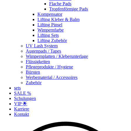
Flache Pads
Tropfenförmige Pads
Kompensator
Lifting Kleber & Balm
Lifting Pinsel
Wimpernfarbe
Lifting Sets
Lifting Zubehör
UV Lash System
Augenpads / Tapes
Wimpernplatten / Kleberunterlage
Flüssigkeiten
Pflegeprodukte / Hygiene
Bürsten
Werbematerial / Accessoires
Zubehör
sets
SALE %
Schulungen
VIP 🌟
Karriere
Kontakt