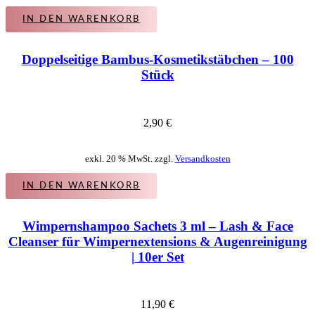
IN DEN WARENKORB
Doppelseitige Bambus-Kosmetikstäbchen – 100
Stück
2,90
€
exkl. 20 % MwSt. zzgl.
Versandkosten
IN DEN WARENKORB
Wimpernshampoo Sachets 3 ml – Lash & Face
Cleanser für Wimpernextensions & Augenreinigung
| 10er Set
11,90
€