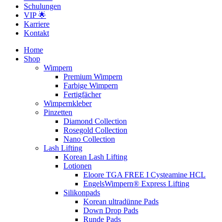
Schulungen
VIP 🌟
Karriere
Kontakt
Home
Shop
Wimpern
Premium Wimpern
Farbige Wimpern
Fertigfächer
Wimpernkleber
Pinzetten
Diamond Collection
Rosegold Collection
Nano Collection
Lash Lifting
Korean Lash Lifting
Lotionen
Eloore TGA FREE I Cysteamine HCL
EngelsWimpern® Express Lifting
Silikonpads
Korean ultradünne Pads
Down Drop Pads
Runde Pads