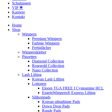
Schulungen
VIP 🌟
Karriere
Kontakt
Home
Shop
Wimpern
Premium Wimpern
Farbige Wimpern
Fertigfächer
Wimpernkleber
Pinzetten
Diamond Collection
Rosegold Collection
Nano Collection
Lash Lifting
Korean Lash Lifting
Lotionen
Eloore TGA FREE I Cysteamine HCL
EngelsWimpern® Express Lifting
Silikonpads
Korean ultradünne Pads
Down Drop Pads
Runde Pads