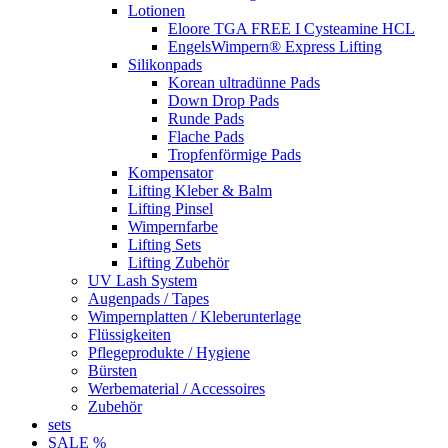
Lotionen
Eloore TGA FREE I Cysteamine HCL
EngelsWimpern® Express Lifting
Silikonpads
Korean ultradünne Pads
Down Drop Pads
Runde Pads
Flache Pads
Tropfenförmige Pads
Kompensator
Lifting Kleber & Balm
Lifting Pinsel
Wimpernfarbe
Lifting Sets
Lifting Zubehör
UV Lash System
Augenpads / Tapes
Wimpernplatten / Kleberunterlage
Flüssigkeiten
Pflegeprodukte / Hygiene
Bürsten
Werbematerial / Accessoires
Zubehör
sets
SALE %