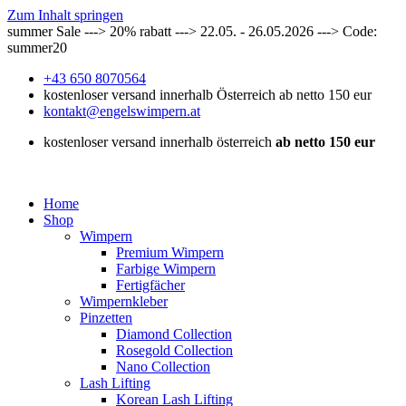
Zum Inhalt springen
summer Sale ---> 20% rabatt ---> 22.05. - 26.05.2026 ---> Code:
summer20
+43 650 8070564
kostenloser versand innerhalb Österreich ab netto 150 eur
kontakt@engelswimpern.at
kostenloser versand innerhalb österreich
ab netto 150 eur
Home
Shop
Wimpern
Premium Wimpern
Farbige Wimpern
Fertigfächer
Wimpernkleber
Pinzetten
Diamond Collection
Rosegold Collection
Nano Collection
Lash Lifting
Korean Lash Lifting