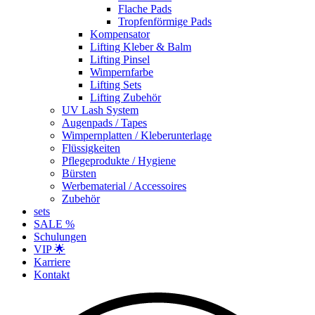
Flache Pads
Tropfenförmige Pads
Kompensator
Lifting Kleber & Balm
Lifting Pinsel
Wimpernfarbe
Lifting Sets
Lifting Zubehör
UV Lash System
Augenpads / Tapes
Wimpernplatten / Kleberunterlage
Flüssigkeiten
Pflegeprodukte / Hygiene
Bürsten
Werbematerial / Accessoires
Zubehör
sets
SALE %
Schulungen
VIP 🌟
Karriere
Kontakt