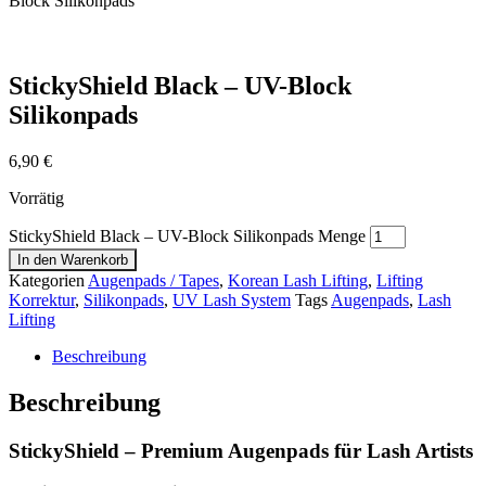
Block Silikonpads
StickyShield Black – UV-Block
Silikonpads
6,90
€
Vorrätig
StickyShield Black – UV-Block Silikonpads Menge
In den Warenkorb
Kategorien
Augenpads / Tapes
,
Korean Lash Lifting
,
Lifting
Korrektur
,
Silikonpads
,
UV Lash System
Tags
Augenpads
,
Lash
Lifting
Beschreibung
Beschreibung
StickyShield – Premium Augenpads für Lash Artists