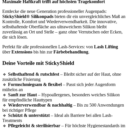
Maximale Haftkraft trifft auf höchsten Tragekomfort
Entdecke die neue Generation professioneller Augenpads:
StickyShield® Silikonpads
bieten dir ein unvergleichliches Maß an
Kontrolle, Komfort und Wiederverwendbarkeit. Die innovative,
selbsthaftende Oberfläche aus ultraweichem Silikon bleibt
zuverlässig an Ort und Stelle – ganz ohne Verrutschen oder Ecken,
die sich lösen.
Perfekt für alle professionellen Lash-Services: von
Lash Lifting
über
Extensions
bis hin zur
Färbebehandlung
.
Deine Vorteile mit StickyShield
🔹
Selbsthaftend & rutschfest
– Bleibt sicher auf der Haut, ohne
zusätzliche Fixierung
🔹
Formschmiegsam & flexibel
– Passt sich jeder Augenform
mühelos an
🔹
Sanft zur Haut
– Hypoallergenes, besonders weiches Silikon
für empfindliche Hauttypen
🔹
Wiederverwendbar & nachhaltig
– Bis zu 500 Anwendungen
bei richtiger Pflege
🔹
Schützt & unterstützt
– Ideal als Barriere bei allen Lash-
Treatments
🔹
Pflegeleicht & sterilisierbar
– Für höchste Hygienestandards im