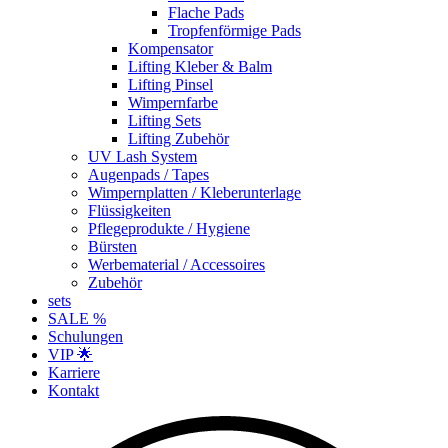
Flache Pads
Tropfenförmige Pads
Kompensator
Lifting Kleber & Balm
Lifting Pinsel
Wimpernfarbe
Lifting Sets
Lifting Zubehör
UV Lash System
Augenpads / Tapes
Wimpernplatten / Kleberunterlage
Flüssigkeiten
Pflegeprodukte / Hygiene
Bürsten
Werbematerial / Accessoires
Zubehör
sets
SALE %
Schulungen
VIP 🌟
Karriere
Kontakt