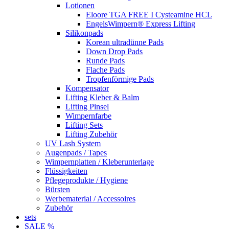
Lotionen
Eloore TGA FREE I Cysteamine HCL
EngelsWimpern® Express Lifting
Silikonpads
Korean ultradünne Pads
Down Drop Pads
Runde Pads
Flache Pads
Tropfenförmige Pads
Kompensator
Lifting Kleber & Balm
Lifting Pinsel
Wimpernfarbe
Lifting Sets
Lifting Zubehör
UV Lash System
Augenpads / Tapes
Wimpernplatten / Kleberunterlage
Flüssigkeiten
Pflegeprodukte / Hygiene
Bürsten
Werbematerial / Accessoires
Zubehör
sets
SALE %