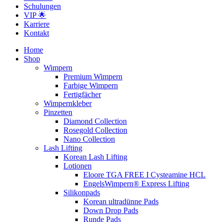
Schulungen
VIP 🌟
Karriere
Kontakt
Home
Shop
Wimpern
Premium Wimpern
Farbige Wimpern
Fertigfächer
Wimpernkleber
Pinzetten
Diamond Collection
Rosegold Collection
Nano Collection
Lash Lifting
Korean Lash Lifting
Lotionen
Eloore TGA FREE I Cysteamine HCL
EngelsWimpern® Express Lifting
Silikonpads
Korean ultradünne Pads
Down Drop Pads
Runde Pads