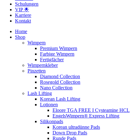
Schulungen
VIP 🌟
Karriere
Kontakt
Home
Shop
Wimpern
Premium Wimpern
Farbige Wimpern
Fertigfächer
Wimpernkleber
Pinzetten
Diamond Collection
Rosegold Collection
Nano Collection
Lash Lifting
Korean Lash Lifting
Lotionen
Eloore TGA FREE I Cysteamine HCL
EngelsWimpern® Express Lifting
Silikonpads
Korean ultradünne Pads
Down Drop Pads
Runde Pads