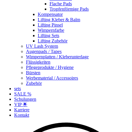
Flache Pads
Tropfenförmige Pads
Kompensator
Lifting Kleber & Balm
Lifting Pinsel
Wimpernfarbe
Lifting Sets
Lifting Zubehör
UV Lash System
Augenpads / Tapes
Wimpernplatten / Kleberunterlage
Flüssigkeiten
Pflegeprodukte / Hygiene
Bürsten
Werbematerial / Accessoires
Zubehör
sets
SALE %
Schulungen
VIP 🌟
Karriere
Kontakt