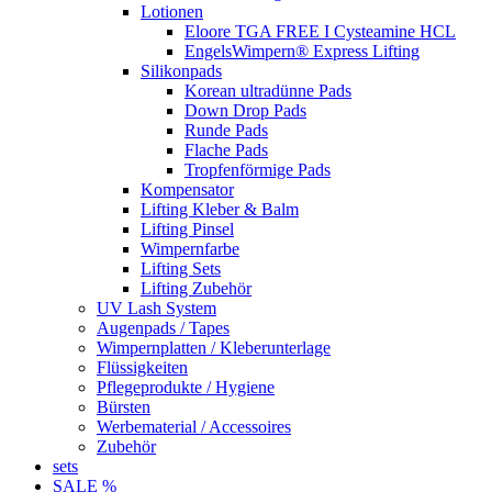
Lotionen
Eloore TGA FREE I Cysteamine HCL
EngelsWimpern® Express Lifting
Silikonpads
Korean ultradünne Pads
Down Drop Pads
Runde Pads
Flache Pads
Tropfenförmige Pads
Kompensator
Lifting Kleber & Balm
Lifting Pinsel
Wimpernfarbe
Lifting Sets
Lifting Zubehör
UV Lash System
Augenpads / Tapes
Wimpernplatten / Kleberunterlage
Flüssigkeiten
Pflegeprodukte / Hygiene
Bürsten
Werbematerial / Accessoires
Zubehör
sets
SALE %