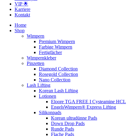
VIP 🌟
Karriere
Kontakt
Home
Shop
Wimpern
Premium Wimpern
Farbige Wimpern
Fertigfächer
Wimpernkleber
Pinzetten
Diamond Collection
Rosegold Collection
Nano Collection
Lash Lifting
Korean Lash Lifting
Lotionen
Eloore TGA FREE I Cysteamine HCL
EngelsWimpern® Express Lifting
Silikonpads
Korean ultradünne Pads
Down Drop Pads
Runde Pads
Flache Pads