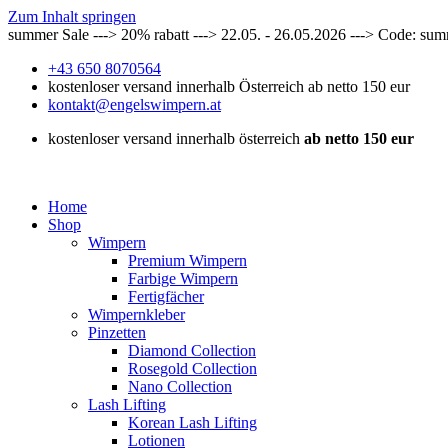
Zum Inhalt springen
summer Sale ---> 20% rabatt ---> 22.05. - 26.05.2026 ---> Code: su
+43 650 8070564
kostenloser versand innerhalb Österreich ab netto 150 eur
kontakt@engelswimpern.at
kostenloser versand innerhalb österreich
ab netto 150 eur
Home
Shop
Wimpern
Premium Wimpern
Farbige Wimpern
Fertigfächer
Wimpernkleber
Pinzetten
Diamond Collection
Rosegold Collection
Nano Collection
Lash Lifting
Korean Lash Lifting
Lotionen