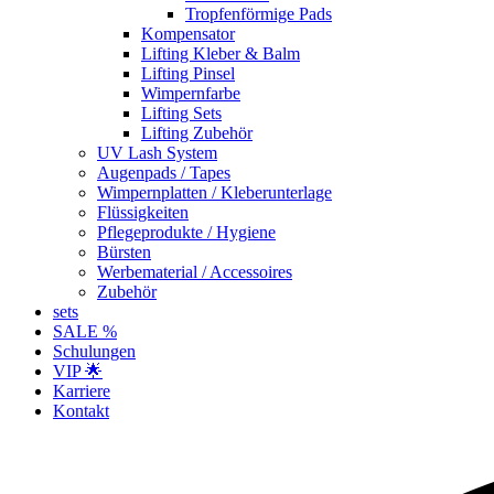
Tropfenförmige Pads
Kompensator
Lifting Kleber & Balm
Lifting Pinsel
Wimpernfarbe
Lifting Sets
Lifting Zubehör
UV Lash System
Augenpads / Tapes
Wimpernplatten / Kleberunterlage
Flüssigkeiten
Pflegeprodukte / Hygiene
Bürsten
Werbematerial / Accessoires
Zubehör
sets
SALE %
Schulungen
VIP 🌟
Karriere
Kontakt