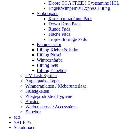
Eloore TGA FREE I Cysteamine HCL
EngelsWimpern® Express Lifting
Silikonpads
Korean ultradünne Pads
Down Drop Pads
Runde Pads
Flache Pads
Tropfenförmige Pads
Kompensator
Lifting Kleber & Balm
Lifting Pinsel
Wimpernfarbe
Lifting Sets
Lifting Zubehör
UV Lash System
Augenpads / Tapes
Wimpernplatten / Kleberunterlage
Flüssigkeiten
Pflegeprodukte / Hygiene
Bürsten
Werbematerial / Accessoires
Zubehör
sets
SALE %
Schulungen