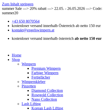
Zum Inhalt springen
summer Sale ---> 20% rabatt ---> 22.05. - 26.05.2026 ---> Code:
summer20
+43 650 8070564
kostenloser versand innerhalb Österreich ab netto 150 eur
kontakt@engelswimpern.at
kostenloser versand innerhalb österreich
ab netto 150 eur
Home
Shop
Wimpern
Premium Wimpern
Farbige Wimpern
Fertigfächer
Wimpernkleber
Pinzetten
Diamond Collection
Rosegold Collection
Nano Collection
Lash Lifting
Korean Lash Lifting