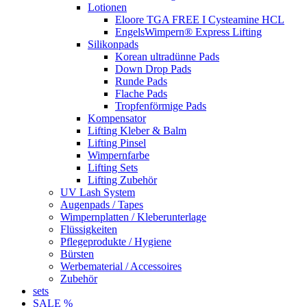
Lotionen
Eloore TGA FREE I Cysteamine HCL
EngelsWimpern® Express Lifting
Silikonpads
Korean ultradünne Pads
Down Drop Pads
Runde Pads
Flache Pads
Tropfenförmige Pads
Kompensator
Lifting Kleber & Balm
Lifting Pinsel
Wimpernfarbe
Lifting Sets
Lifting Zubehör
UV Lash System
Augenpads / Tapes
Wimpernplatten / Kleberunterlage
Flüssigkeiten
Pflegeprodukte / Hygiene
Bürsten
Werbematerial / Accessoires
Zubehör
sets
SALE %