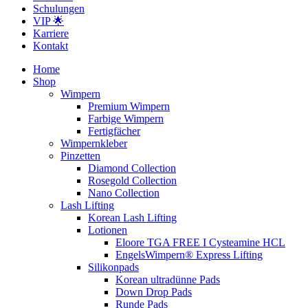
Schulungen
VIP 🌟
Karriere
Kontakt
Home
Shop
Wimpern
Premium Wimpern
Farbige Wimpern
Fertigfächer
Wimpernkleber
Pinzetten
Diamond Collection
Rosegold Collection
Nano Collection
Lash Lifting
Korean Lash Lifting
Lotionen
Eloore TGA FREE I Cysteamine HCL
EngelsWimpern® Express Lifting
Silikonpads
Korean ultradünne Pads
Down Drop Pads
Runde Pads