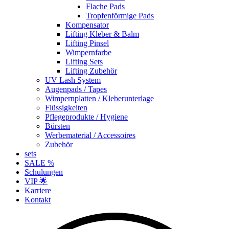
Flache Pads
Tropfenförmige Pads
Kompensator
Lifting Kleber & Balm
Lifting Pinsel
Wimpernfarbe
Lifting Sets
Lifting Zubehör
UV Lash System
Augenpads / Tapes
Wimpernplatten / Kleberunterlage
Flüssigkeiten
Pflegeprodukte / Hygiene
Bürsten
Werbematerial / Accessoires
Zubehör
sets
SALE %
Schulungen
VIP 🌟
Karriere
Kontakt