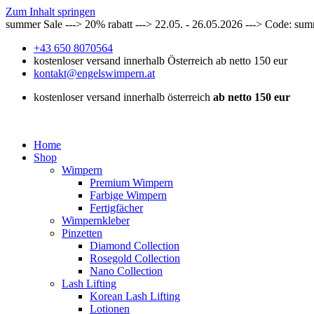
Zum Inhalt springen
summer Sale ---> 20% rabatt ---> 22.05. - 26.05.2026 ---> Code: su
+43 650 8070564
kostenloser versand innerhalb Österreich ab netto 150 eur
kontakt@engelswimpern.at
kostenloser versand innerhalb österreich
ab netto 150 eur
Home
Shop
Wimpern
Premium Wimpern
Farbige Wimpern
Fertigfächer
Wimpernkleber
Pinzetten
Diamond Collection
Rosegold Collection
Nano Collection
Lash Lifting
Korean Lash Lifting
Lotionen