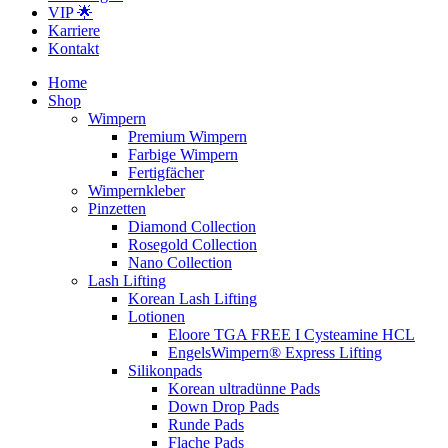
VIP 🌟
Karriere
Kontakt
Home
Shop
Wimpern
Premium Wimpern
Farbige Wimpern
Fertigfächer
Wimpernkleber
Pinzetten
Diamond Collection
Rosegold Collection
Nano Collection
Lash Lifting
Korean Lash Lifting
Lotionen
Eloore TGA FREE I Cysteamine HCL
EngelsWimpern® Express Lifting
Silikonpads
Korean ultradünne Pads
Down Drop Pads
Runde Pads
Flache Pads