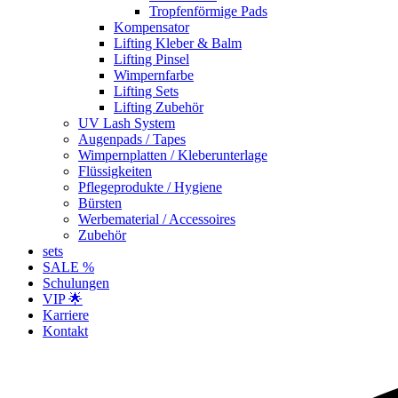
Tropfenförmige Pads
Kompensator
Lifting Kleber & Balm
Lifting Pinsel
Wimpernfarbe
Lifting Sets
Lifting Zubehör
UV Lash System
Augenpads / Tapes
Wimpernplatten / Kleberunterlage
Flüssigkeiten
Pflegeprodukte / Hygiene
Bürsten
Werbematerial / Accessoires
Zubehör
sets
SALE %
Schulungen
VIP 🌟
Karriere
Kontakt