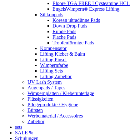
Eloore TGA FREE I Cysteamine HCL
EngelsWimpern® Express Lifting
Silikonpads
Korean ultradünne Pads
Down Drop Pads
Runde Pads
Flache Pads
Tropfenförmige Pads
Kompensator
Lifting Kleber & Balm
Lifting Pinsel
Wimpernfarbe
Lifting Sets
Lifting Zubehör
UV Lash System
Augenpads / Tapes
Wimpernplatten / Kleberunterlage
Flüssigkeiten
Pflegeprodukte / Hygiene
Bürsten
Werbematerial / Accessoires
Zubehör
sets
SALE %
Schulungen