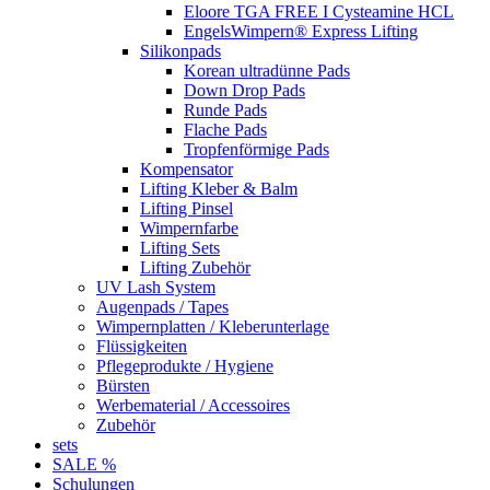
Eloore TGA FREE I Cysteamine HCL
EngelsWimpern® Express Lifting
Silikonpads
Korean ultradünne Pads
Down Drop Pads
Runde Pads
Flache Pads
Tropfenförmige Pads
Kompensator
Lifting Kleber & Balm
Lifting Pinsel
Wimpernfarbe
Lifting Sets
Lifting Zubehör
UV Lash System
Augenpads / Tapes
Wimpernplatten / Kleberunterlage
Flüssigkeiten
Pflegeprodukte / Hygiene
Bürsten
Werbematerial / Accessoires
Zubehör
sets
SALE %
Schulungen