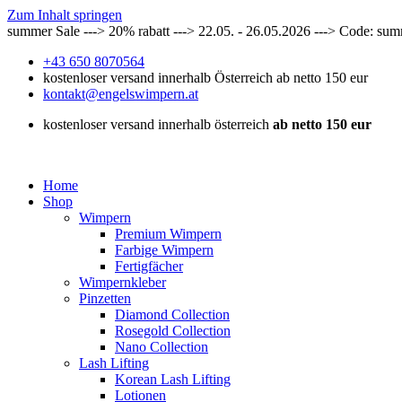
Zum Inhalt springen
summer Sale ---> 20% rabatt ---> 22.05. - 26.05.2026 ---> Code: su
+43 650 8070564
kostenloser versand innerhalb Österreich ab netto 150 eur
kontakt@engelswimpern.at
kostenloser versand innerhalb österreich
ab netto 150 eur
Home
Shop
Wimpern
Premium Wimpern
Farbige Wimpern
Fertigfächer
Wimpernkleber
Pinzetten
Diamond Collection
Rosegold Collection
Nano Collection
Lash Lifting
Korean Lash Lifting
Lotionen