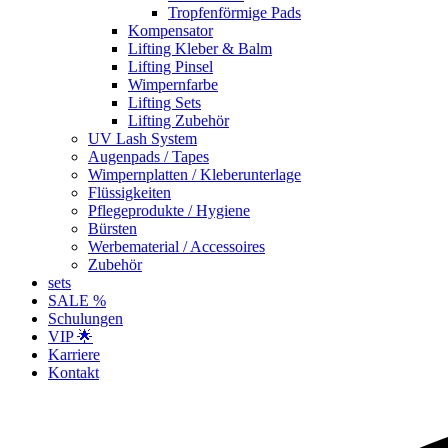
Tropfenförmige Pads
Kompensator
Lifting Kleber & Balm
Lifting Pinsel
Wimpernfarbe
Lifting Sets
Lifting Zubehör
UV Lash System
Augenpads / Tapes
Wimpernplatten / Kleberunterlage
Flüssigkeiten
Pflegeprodukte / Hygiene
Bürsten
Werbematerial / Accessoires
Zubehör
sets
SALE %
Schulungen
VIP 🌟
Karriere
Kontakt