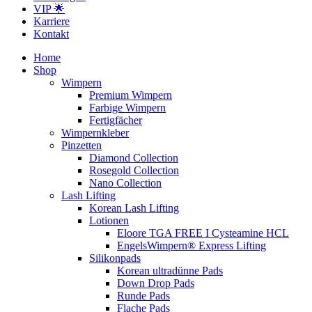
VIP 🌟
Karriere
Kontakt
Home
Shop
Wimpern
Premium Wimpern
Farbige Wimpern
Fertigfächer
Wimpernkleber
Pinzetten
Diamond Collection
Rosegold Collection
Nano Collection
Lash Lifting
Korean Lash Lifting
Lotionen
Eloore TGA FREE I Cysteamine HCL
EngelsWimpern® Express Lifting
Silikonpads
Korean ultradünne Pads
Down Drop Pads
Runde Pads
Flache Pads