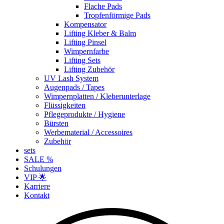
Flache Pads
Tropfenförmige Pads
Kompensator
Lifting Kleber & Balm
Lifting Pinsel
Wimpernfarbe
Lifting Sets
Lifting Zubehör
UV Lash System
Augenpads / Tapes
Wimpernplatten / Kleberunterlage
Flüssigkeiten
Pflegeprodukte / Hygiene
Bürsten
Werbematerial / Accessoires
Zubehör
sets
SALE %
Schulungen
VIP 🌟
Karriere
Kontakt