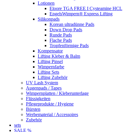
Lotionen
Eloore TGA FREE I Cysteamine HCL
EngelsWimpern® Express Lifting
Silikonpads
Korean ultradünne Pads
Down Drop Pads
Runde Pads
Flache Pads
Tropfenförmige Pads
Kompensator
Lifting Kleber & Balm
Lifting Pinsel
Wimpernfarbe
Lifting Sets
Lifting Zubehör
UV Lash System
Augenpads / Tapes
Wimpernplatten / Kleberunterlage
Flüssigkeiten
Pflegeprodukte / Hygiene
Bürsten
Werbematerial / Accessoires
Zubehör
sets
SALE %