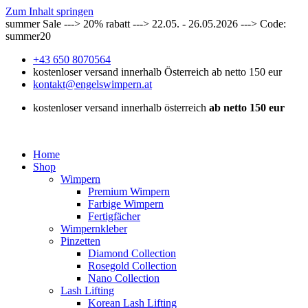
Zum Inhalt springen
summer Sale ---> 20% rabatt ---> 22.05. - 26.05.2026 ---> Code:
summer20
+43 650 8070564
kostenloser versand innerhalb Österreich ab netto 150 eur
kontakt@engelswimpern.at
kostenloser versand innerhalb österreich
ab netto 150 eur
Home
Shop
Wimpern
Premium Wimpern
Farbige Wimpern
Fertigfächer
Wimpernkleber
Pinzetten
Diamond Collection
Rosegold Collection
Nano Collection
Lash Lifting
Korean Lash Lifting