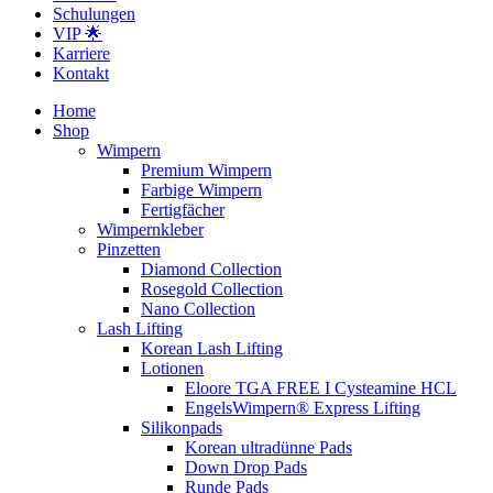
Schulungen
VIP 🌟
Karriere
Kontakt
Home
Shop
Wimpern
Premium Wimpern
Farbige Wimpern
Fertigfächer
Wimpernkleber
Pinzetten
Diamond Collection
Rosegold Collection
Nano Collection
Lash Lifting
Korean Lash Lifting
Lotionen
Eloore TGA FREE I Cysteamine HCL
EngelsWimpern® Express Lifting
Silikonpads
Korean ultradünne Pads
Down Drop Pads
Runde Pads