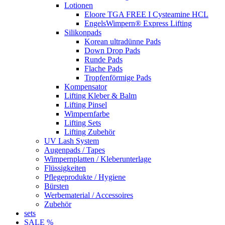
Lotionen
Eloore TGA FREE I Cysteamine HCL
EngelsWimpern® Express Lifting
Silikonpads
Korean ultradünne Pads
Down Drop Pads
Runde Pads
Flache Pads
Tropfenförmige Pads
Kompensator
Lifting Kleber & Balm
Lifting Pinsel
Wimpernfarbe
Lifting Sets
Lifting Zubehör
UV Lash System
Augenpads / Tapes
Wimpernplatten / Kleberunterlage
Flüssigkeiten
Pflegeprodukte / Hygiene
Bürsten
Werbematerial / Accessoires
Zubehör
sets
SALE %