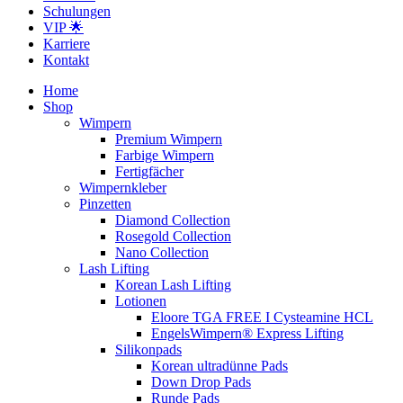
Schulungen
VIP 🌟
Karriere
Kontakt
Home
Shop
Wimpern
Premium Wimpern
Farbige Wimpern
Fertigfächer
Wimpernkleber
Pinzetten
Diamond Collection
Rosegold Collection
Nano Collection
Lash Lifting
Korean Lash Lifting
Lotionen
Eloore TGA FREE I Cysteamine HCL
EngelsWimpern® Express Lifting
Silikonpads
Korean ultradünne Pads
Down Drop Pads
Runde Pads