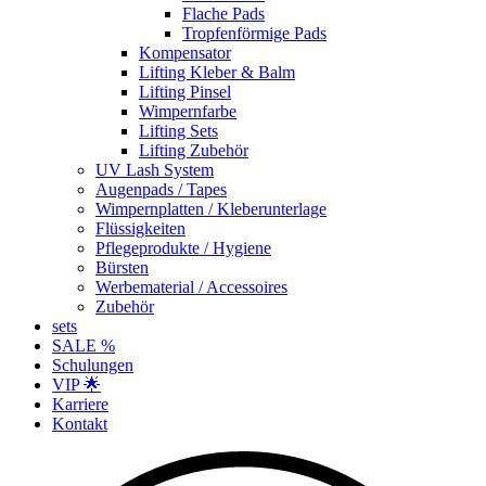
Flache Pads
Tropfenförmige Pads
Kompensator
Lifting Kleber & Balm
Lifting Pinsel
Wimpernfarbe
Lifting Sets
Lifting Zubehör
UV Lash System
Augenpads / Tapes
Wimpernplatten / Kleberunterlage
Flüssigkeiten
Pflegeprodukte / Hygiene
Bürsten
Werbematerial / Accessoires
Zubehör
sets
SALE %
Schulungen
VIP 🌟
Karriere
Kontakt