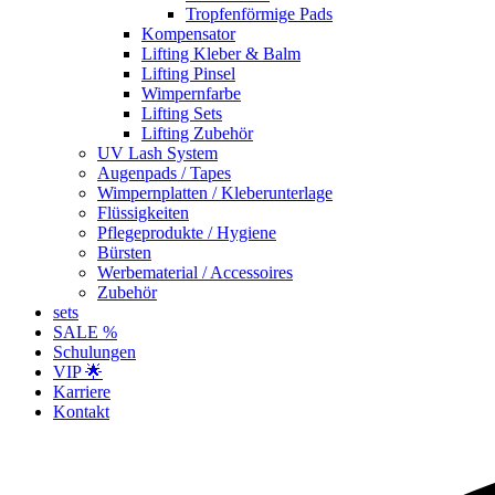
Tropfenförmige Pads
Kompensator
Lifting Kleber & Balm
Lifting Pinsel
Wimpernfarbe
Lifting Sets
Lifting Zubehör
UV Lash System
Augenpads / Tapes
Wimpernplatten / Kleberunterlage
Flüssigkeiten
Pflegeprodukte / Hygiene
Bürsten
Werbematerial / Accessoires
Zubehör
sets
SALE %
Schulungen
VIP 🌟
Karriere
Kontakt