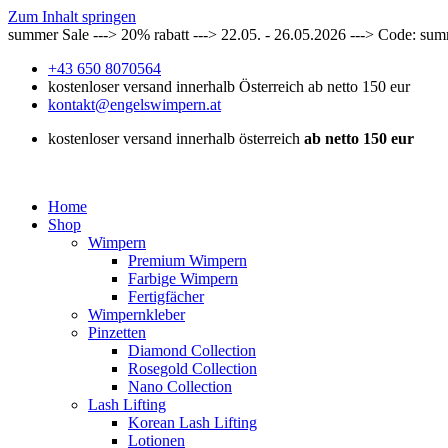
Zum Inhalt springen
summer Sale ---> 20% rabatt ---> 22.05. - 26.05.2026 ---> Code: su
+43 650 8070564
kostenloser versand innerhalb Österreich ab netto 150 eur
kontakt@engelswimpern.at
kostenloser versand innerhalb österreich
ab netto 150 eur
Home
Shop
Wimpern
Premium Wimpern
Farbige Wimpern
Fertigfächer
Wimpernkleber
Pinzetten
Diamond Collection
Rosegold Collection
Nano Collection
Lash Lifting
Korean Lash Lifting
Lotionen