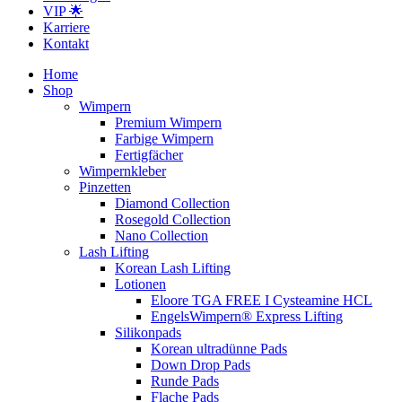
VIP 🌟
Karriere
Kontakt
Home
Shop
Wimpern
Premium Wimpern
Farbige Wimpern
Fertigfächer
Wimpernkleber
Pinzetten
Diamond Collection
Rosegold Collection
Nano Collection
Lash Lifting
Korean Lash Lifting
Lotionen
Eloore TGA FREE I Cysteamine HCL
EngelsWimpern® Express Lifting
Silikonpads
Korean ultradünne Pads
Down Drop Pads
Runde Pads
Flache Pads