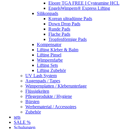
Eloore TGA FREE I Cysteamine HCL
EngelsWimpern® Express Lifting
Silikonpads
Korean ultradünne Pads
Down Drop Pads
Runde Pads
Flache Pads
Tropfenförmige Pads
Kompensator
Lifting Kleber & Balm
Lifting Pinsel
Wimpernfarbe
Lifting Sets
Lifting Zubehör
UV Lash System
Augenpads / Tapes
Wimpernplatten / Kleberunterlage
Flüssigkeiten
Pflegeprodukte / Hygiene
Bürsten
Werbematerial / Accessoires
Zubehör
sets
SALE %
Schulungen