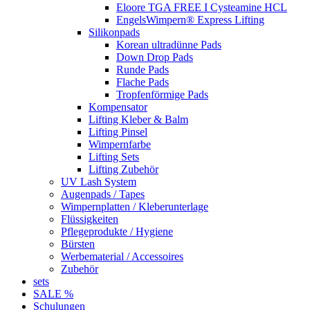
Eloore TGA FREE I Cysteamine HCL
EngelsWimpern® Express Lifting
Silikonpads
Korean ultradünne Pads
Down Drop Pads
Runde Pads
Flache Pads
Tropfenförmige Pads
Kompensator
Lifting Kleber & Balm
Lifting Pinsel
Wimpernfarbe
Lifting Sets
Lifting Zubehör
UV Lash System
Augenpads / Tapes
Wimpernplatten / Kleberunterlage
Flüssigkeiten
Pflegeprodukte / Hygiene
Bürsten
Werbematerial / Accessoires
Zubehör
sets
SALE %
Schulungen