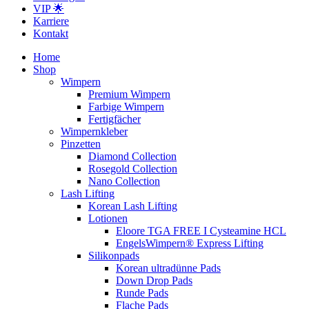
VIP 🌟
Karriere
Kontakt
Home
Shop
Wimpern
Premium Wimpern
Farbige Wimpern
Fertigfächer
Wimpernkleber
Pinzetten
Diamond Collection
Rosegold Collection
Nano Collection
Lash Lifting
Korean Lash Lifting
Lotionen
Eloore TGA FREE I Cysteamine HCL
EngelsWimpern® Express Lifting
Silikonpads
Korean ultradünne Pads
Down Drop Pads
Runde Pads
Flache Pads