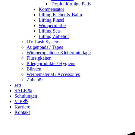
Tropfenförmige Pads
Kompensator
Lifting Kleber & Balm
Lifting Pinsel
Wimpernfarbe
Lifting Sets
Lifting Zubehör
UV Lash System
Augenpads / Tapes
Wimpernplatten / Kleberunterlage
Flüssigkeiten
Pflegeprodukte / Hygiene
Bürsten
Werbematerial / Accessoires
Zubehör
sets
SALE %
Schulungen
VIP 🌟
Karriere
Kontakt