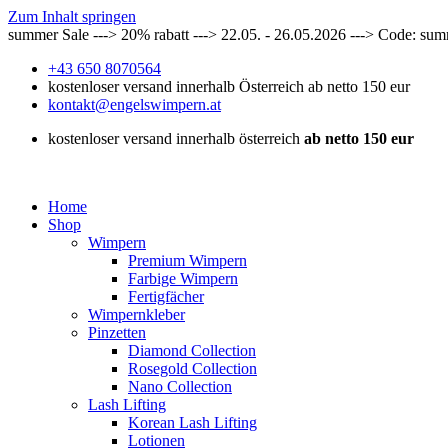
Zum Inhalt springen
summer Sale ---> 20% rabatt ---> 22.05. - 26.05.2026 ---> Code: su
+43 650 8070564
kostenloser versand innerhalb Österreich ab netto 150 eur
kontakt@engelswimpern.at
kostenloser versand innerhalb österreich
ab netto 150 eur
Home
Shop
Wimpern
Premium Wimpern
Farbige Wimpern
Fertigfächer
Wimpernkleber
Pinzetten
Diamond Collection
Rosegold Collection
Nano Collection
Lash Lifting
Korean Lash Lifting
Lotionen