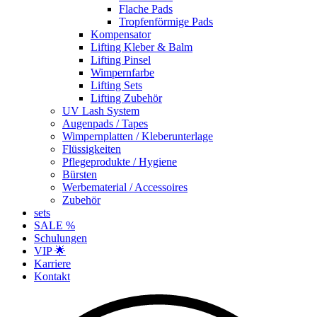
Flache Pads
Tropfenförmige Pads
Kompensator
Lifting Kleber & Balm
Lifting Pinsel
Wimpernfarbe
Lifting Sets
Lifting Zubehör
UV Lash System
Augenpads / Tapes
Wimpernplatten / Kleberunterlage
Flüssigkeiten
Pflegeprodukte / Hygiene
Bürsten
Werbematerial / Accessoires
Zubehör
sets
SALE %
Schulungen
VIP 🌟
Karriere
Kontakt