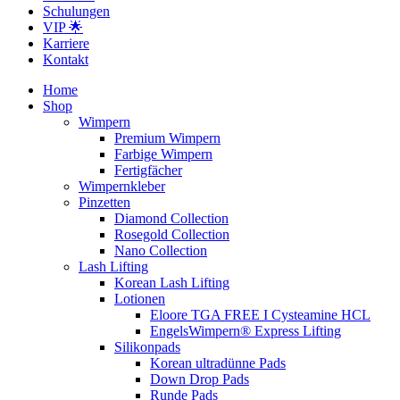
Schulungen
VIP 🌟
Karriere
Kontakt
Home
Shop
Wimpern
Premium Wimpern
Farbige Wimpern
Fertigfächer
Wimpernkleber
Pinzetten
Diamond Collection
Rosegold Collection
Nano Collection
Lash Lifting
Korean Lash Lifting
Lotionen
Eloore TGA FREE I Cysteamine HCL
EngelsWimpern® Express Lifting
Silikonpads
Korean ultradünne Pads
Down Drop Pads
Runde Pads