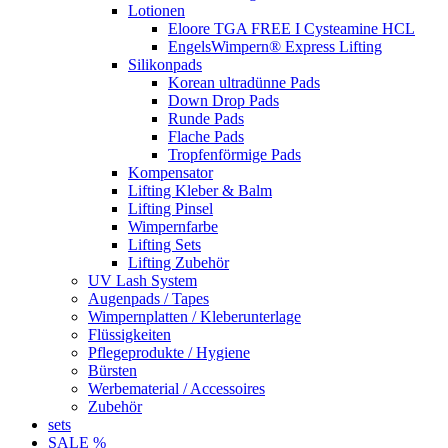
Lotionen
Eloore TGA FREE I Cysteamine HCL
EngelsWimpern® Express Lifting
Silikonpads
Korean ultradünne Pads
Down Drop Pads
Runde Pads
Flache Pads
Tropfenförmige Pads
Kompensator
Lifting Kleber & Balm
Lifting Pinsel
Wimpernfarbe
Lifting Sets
Lifting Zubehör
UV Lash System
Augenpads / Tapes
Wimpernplatten / Kleberunterlage
Flüssigkeiten
Pflegeprodukte / Hygiene
Bürsten
Werbematerial / Accessoires
Zubehör
sets
SALE %