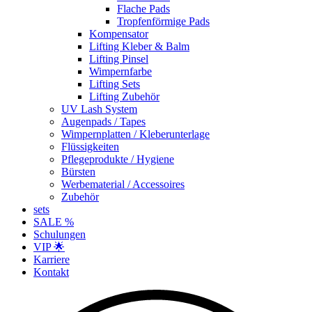
Flache Pads
Tropfenförmige Pads
Kompensator
Lifting Kleber & Balm
Lifting Pinsel
Wimpernfarbe
Lifting Sets
Lifting Zubehör
UV Lash System
Augenpads / Tapes
Wimpernplatten / Kleberunterlage
Flüssigkeiten
Pflegeprodukte / Hygiene
Bürsten
Werbematerial / Accessoires
Zubehör
sets
SALE %
Schulungen
VIP 🌟
Karriere
Kontakt