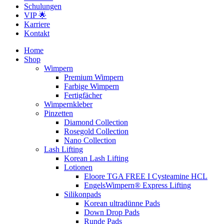
Schulungen
VIP 🌟
Karriere
Kontakt
Home
Shop
Wimpern
Premium Wimpern
Farbige Wimpern
Fertigfächer
Wimpernkleber
Pinzetten
Diamond Collection
Rosegold Collection
Nano Collection
Lash Lifting
Korean Lash Lifting
Lotionen
Eloore TGA FREE I Cysteamine HCL
EngelsWimpern® Express Lifting
Silikonpads
Korean ultradünne Pads
Down Drop Pads
Runde Pads