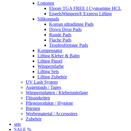
Lotionen
Eloore TGA FREE I Cysteamine HCL
EngelsWimpern® Express Lifting
Silikonpads
Korean ultradünne Pads
Down Drop Pads
Runde Pads
Flache Pads
Tropfenförmige Pads
Kompensator
Lifting Kleber & Balm
Lifting Pinsel
Wimpernfarbe
Lifting Sets
Lifting Zubehör
UV Lash System
Augenpads / Tapes
Wimpernplatten / Kleberunterlage
Flüssigkeiten
Pflegeprodukte / Hygiene
Bürsten
Werbematerial / Accessoires
Zubehör
sets
SALE %