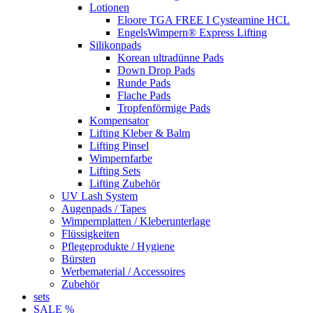
Lotionen
Eloore TGA FREE I Cysteamine HCL
EngelsWimpern® Express Lifting
Silikonpads
Korean ultradünne Pads
Down Drop Pads
Runde Pads
Flache Pads
Tropfenförmige Pads
Kompensator
Lifting Kleber & Balm
Lifting Pinsel
Wimpernfarbe
Lifting Sets
Lifting Zubehör
UV Lash System
Augenpads / Tapes
Wimpernplatten / Kleberunterlage
Flüssigkeiten
Pflegeprodukte / Hygiene
Bürsten
Werbematerial / Accessoires
Zubehör
sets
SALE %