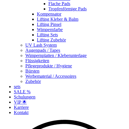
Flache Pads
Tropfenförmige Pads
Kompensator
Lifting Kleber & Balm
Lifting Pinsel
Wimpernfarbe
Lifting Sets
Lifting Zubehör
UV Lash System
Augenpads / Tapes
Wimpernplatten / Kleberunterlage
Flüssigkeiten
Pflegeprodukte / Hygiene
Bürsten
Werbematerial / Accessoires
Zubehör
sets
SALE %
Schulungen
VIP 🌟
Karriere
Kontakt