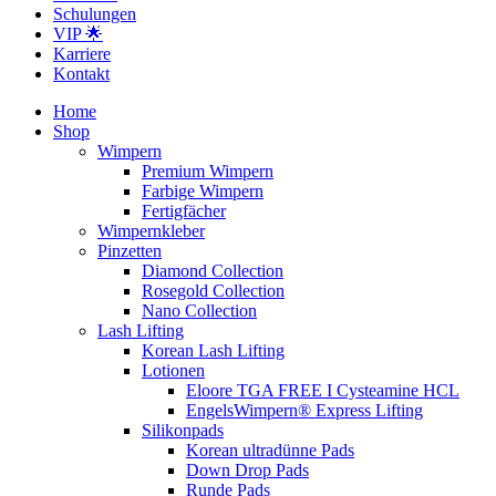
Schulungen
VIP 🌟
Karriere
Kontakt
Home
Shop
Wimpern
Premium Wimpern
Farbige Wimpern
Fertigfächer
Wimpernkleber
Pinzetten
Diamond Collection
Rosegold Collection
Nano Collection
Lash Lifting
Korean Lash Lifting
Lotionen
Eloore TGA FREE I Cysteamine HCL
EngelsWimpern® Express Lifting
Silikonpads
Korean ultradünne Pads
Down Drop Pads
Runde Pads