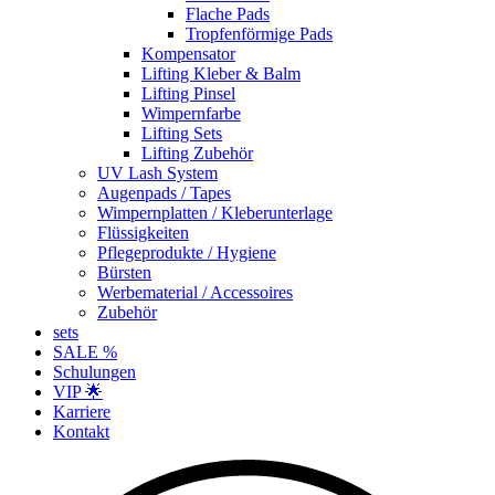
Flache Pads
Tropfenförmige Pads
Kompensator
Lifting Kleber & Balm
Lifting Pinsel
Wimpernfarbe
Lifting Sets
Lifting Zubehör
UV Lash System
Augenpads / Tapes
Wimpernplatten / Kleberunterlage
Flüssigkeiten
Pflegeprodukte / Hygiene
Bürsten
Werbematerial / Accessoires
Zubehör
sets
SALE %
Schulungen
VIP 🌟
Karriere
Kontakt