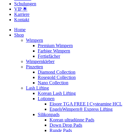
Schulungen
VIP 🌟
Karriere
Kontakt
Home
Shop
Wimpern
Premium Wimpern
Farbige Wimpern
Fertigfächer
Wimpernkleber
Pinzetten
Diamond Collection
Rosegold Collection
Nano Collection
Lash Lifting
Korean Lash Lifting
Lotionen
Eloore TGA FREE I Cysteamine HCL
EngelsWimpern® Express Lifting
Silikonpads
Korean ultradünne Pads
Down Drop Pads
Runde Pads