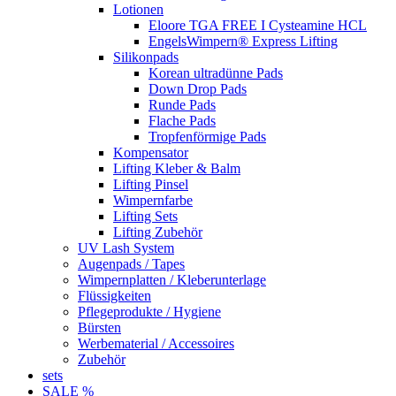
Lotionen
Eloore TGA FREE I Cysteamine HCL
EngelsWimpern® Express Lifting
Silikonpads
Korean ultradünne Pads
Down Drop Pads
Runde Pads
Flache Pads
Tropfenförmige Pads
Kompensator
Lifting Kleber & Balm
Lifting Pinsel
Wimpernfarbe
Lifting Sets
Lifting Zubehör
UV Lash System
Augenpads / Tapes
Wimpernplatten / Kleberunterlage
Flüssigkeiten
Pflegeprodukte / Hygiene
Bürsten
Werbematerial / Accessoires
Zubehör
sets
SALE %