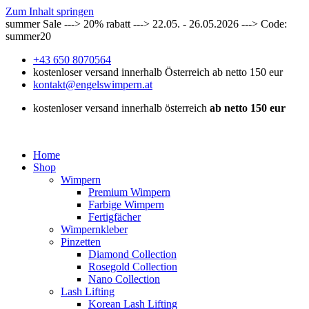
Zum Inhalt springen
summer Sale ---> 20% rabatt ---> 22.05. - 26.05.2026 ---> Code:
summer20
+43 650 8070564
kostenloser versand innerhalb Österreich ab netto 150 eur
kontakt@engelswimpern.at
kostenloser versand innerhalb österreich
ab netto 150 eur
Home
Shop
Wimpern
Premium Wimpern
Farbige Wimpern
Fertigfächer
Wimpernkleber
Pinzetten
Diamond Collection
Rosegold Collection
Nano Collection
Lash Lifting
Korean Lash Lifting