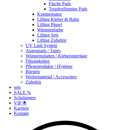
Flache Pads
Tropfenförmige Pads
Kompensator
Lifting Kleber & Balm
Lifting Pinsel
Wimpernfarbe
Lifting Sets
Lifting Zubehör
UV Lash System
Augenpads / Tapes
Wimpernplatten / Kleberunterlage
Flüssigkeiten
Pflegeprodukte / Hygiene
Bürsten
Werbematerial / Accessoires
Zubehör
sets
SALE %
Schulungen
VIP 🌟
Karriere
Kontakt