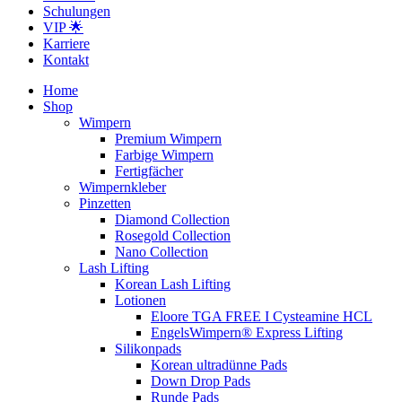
Schulungen
VIP 🌟
Karriere
Kontakt
Home
Shop
Wimpern
Premium Wimpern
Farbige Wimpern
Fertigfächer
Wimpernkleber
Pinzetten
Diamond Collection
Rosegold Collection
Nano Collection
Lash Lifting
Korean Lash Lifting
Lotionen
Eloore TGA FREE I Cysteamine HCL
EngelsWimpern® Express Lifting
Silikonpads
Korean ultradünne Pads
Down Drop Pads
Runde Pads