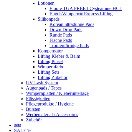
Lotionen
Eloore TGA FREE I Cysteamine HCL
EngelsWimpern® Express Lifting
Silikonpads
Korean ultradünne Pads
Down Drop Pads
Runde Pads
Flache Pads
Tropfenförmige Pads
Kompensator
Lifting Kleber & Balm
Lifting Pinsel
Wimpernfarbe
Lifting Sets
Lifting Zubehör
UV Lash System
Augenpads / Tapes
Wimpernplatten / Kleberunterlage
Flüssigkeiten
Pflegeprodukte / Hygiene
Bürsten
Werbematerial / Accessoires
Zubehör
sets
SALE %