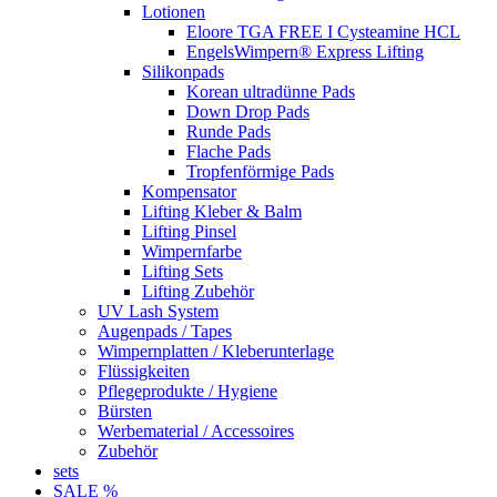
Lotionen
Eloore TGA FREE I Cysteamine HCL
EngelsWimpern® Express Lifting
Silikonpads
Korean ultradünne Pads
Down Drop Pads
Runde Pads
Flache Pads
Tropfenförmige Pads
Kompensator
Lifting Kleber & Balm
Lifting Pinsel
Wimpernfarbe
Lifting Sets
Lifting Zubehör
UV Lash System
Augenpads / Tapes
Wimpernplatten / Kleberunterlage
Flüssigkeiten
Pflegeprodukte / Hygiene
Bürsten
Werbematerial / Accessoires
Zubehör
sets
SALE %