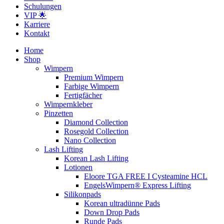
Schulungen
VIP 🌟
Karriere
Kontakt
Home
Shop
Wimpern
Premium Wimpern
Farbige Wimpern
Fertigfächer
Wimpernkleber
Pinzetten
Diamond Collection
Rosegold Collection
Nano Collection
Lash Lifting
Korean Lash Lifting
Lotionen
Eloore TGA FREE I Cysteamine HCL
EngelsWimpern® Express Lifting
Silikonpads
Korean ultradünne Pads
Down Drop Pads
Runde Pads