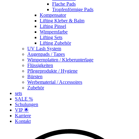
Flache Pads
Tropfenförmige Pads
Kompensator
Lifting Kleber & Balm
Lifting Pinsel
Wimpernfarbe
Lifting Sets
Lifting Zubehör
UV Lash System
Augenpads / Tapes
Wimpernplatten / Kleberunterlage
Flüssigkeiten
Pflegeprodukte / Hygiene
Bürsten
Werbematerial / Accessoires
Zubehör
sets
SALE %
Schulungen
VIP 🌟
Karriere
Kontakt