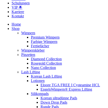
Schulungen
VIP 🌟
Karriere
Kontakt
Home
Shop
Wimpern
Premium Wimpern
Farbige Wimpern
Fertigfächer
Wimpernkleber
Pinzetten
Diamond Collection
Rosegold Collection
Nano Collection
Lash Lifting
Korean Lash Lifting
Lotionen
Eloore TGA FREE I Cysteamine HCL
EngelsWimpern® Express Lifting
Silikonpads
Korean ultradünne Pads
Down Drop Pads
Runde Pads