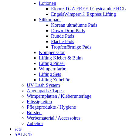
Lotionen
Eloore TGA FREE I Cysteamine HCL
EngelsWimpern® Express Lifting
Silikonpads
Korean ultradünne Pads
Down Drop Pads
Runde Pads
Flache Pads
Tropfenförmige Pads
Kompensator
Lifting Kleber & Balm
Lifting Pinsel
Wimpernfarbe
Lifting Sets
Lifting Zubehör
UV Lash System
Augenpads / Tapes
Wimpernplatten / Kleberunterlage
Flüssigkeiten
Pflegeprodukte / Hygiene
Bürsten
Werbematerial / Accessoires
Zubehör
sets
SALE %