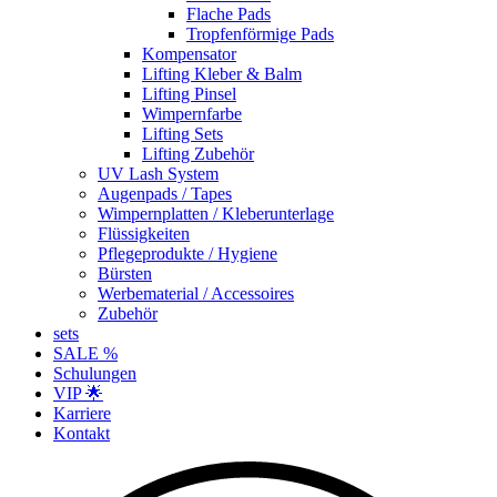
Flache Pads
Tropfenförmige Pads
Kompensator
Lifting Kleber & Balm
Lifting Pinsel
Wimpernfarbe
Lifting Sets
Lifting Zubehör
UV Lash System
Augenpads / Tapes
Wimpernplatten / Kleberunterlage
Flüssigkeiten
Pflegeprodukte / Hygiene
Bürsten
Werbematerial / Accessoires
Zubehör
sets
SALE %
Schulungen
VIP 🌟
Karriere
Kontakt