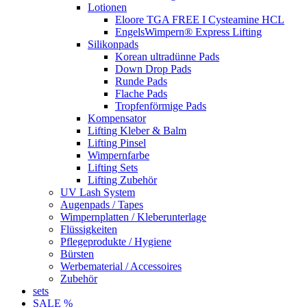
Lotionen
Eloore TGA FREE I Cysteamine HCL
EngelsWimpern® Express Lifting
Silikonpads
Korean ultradünne Pads
Down Drop Pads
Runde Pads
Flache Pads
Tropfenförmige Pads
Kompensator
Lifting Kleber & Balm
Lifting Pinsel
Wimpernfarbe
Lifting Sets
Lifting Zubehör
UV Lash System
Augenpads / Tapes
Wimpernplatten / Kleberunterlage
Flüssigkeiten
Pflegeprodukte / Hygiene
Bürsten
Werbematerial / Accessoires
Zubehör
sets
SALE %