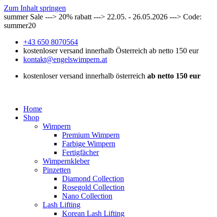
Zum Inhalt springen
summer Sale ---> 20% rabatt ---> 22.05. - 26.05.2026 ---> Code:
summer20
+43 650 8070564
kostenloser versand innerhalb Österreich ab netto 150 eur
kontakt@engelswimpern.at
kostenloser versand innerhalb österreich
ab netto 150 eur
Home
Shop
Wimpern
Premium Wimpern
Farbige Wimpern
Fertigfächer
Wimpernkleber
Pinzetten
Diamond Collection
Rosegold Collection
Nano Collection
Lash Lifting
Korean Lash Lifting