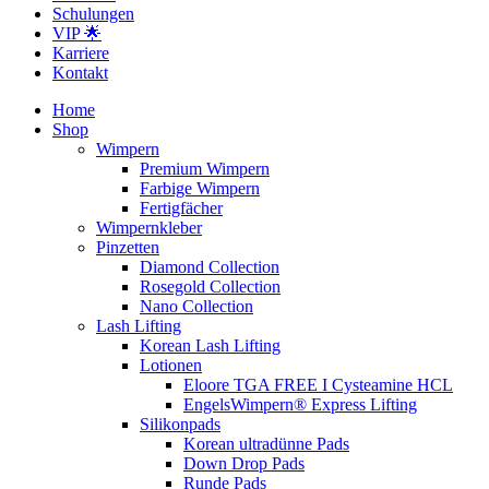
Schulungen
VIP 🌟
Karriere
Kontakt
Home
Shop
Wimpern
Premium Wimpern
Farbige Wimpern
Fertigfächer
Wimpernkleber
Pinzetten
Diamond Collection
Rosegold Collection
Nano Collection
Lash Lifting
Korean Lash Lifting
Lotionen
Eloore TGA FREE I Cysteamine HCL
EngelsWimpern® Express Lifting
Silikonpads
Korean ultradünne Pads
Down Drop Pads
Runde Pads