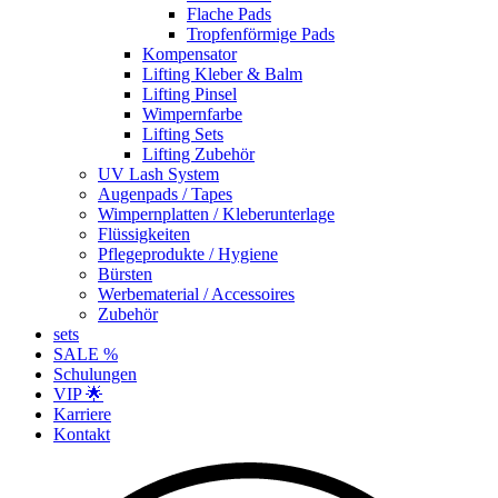
Flache Pads
Tropfenförmige Pads
Kompensator
Lifting Kleber & Balm
Lifting Pinsel
Wimpernfarbe
Lifting Sets
Lifting Zubehör
UV Lash System
Augenpads / Tapes
Wimpernplatten / Kleberunterlage
Flüssigkeiten
Pflegeprodukte / Hygiene
Bürsten
Werbematerial / Accessoires
Zubehör
sets
SALE %
Schulungen
VIP 🌟
Karriere
Kontakt