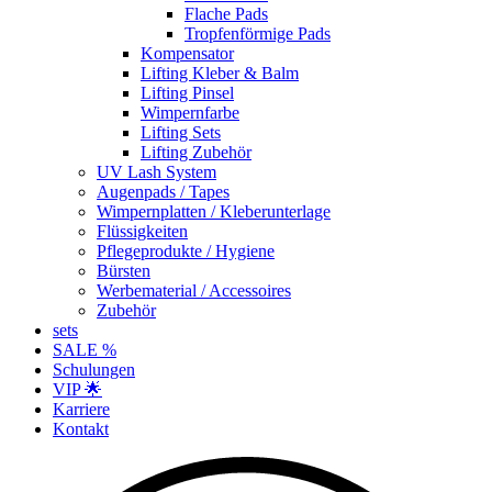
Flache Pads
Tropfenförmige Pads
Kompensator
Lifting Kleber & Balm
Lifting Pinsel
Wimpernfarbe
Lifting Sets
Lifting Zubehör
UV Lash System
Augenpads / Tapes
Wimpernplatten / Kleberunterlage
Flüssigkeiten
Pflegeprodukte / Hygiene
Bürsten
Werbematerial / Accessoires
Zubehör
sets
SALE %
Schulungen
VIP 🌟
Karriere
Kontakt