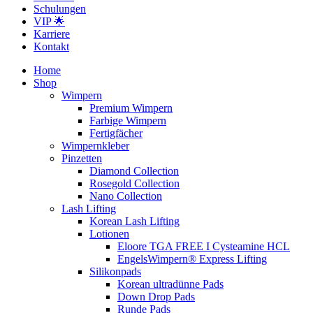
Schulungen
VIP 🌟
Karriere
Kontakt
Home
Shop
Wimpern
Premium Wimpern
Farbige Wimpern
Fertigfächer
Wimpernkleber
Pinzetten
Diamond Collection
Rosegold Collection
Nano Collection
Lash Lifting
Korean Lash Lifting
Lotionen
Eloore TGA FREE I Cysteamine HCL
EngelsWimpern® Express Lifting
Silikonpads
Korean ultradünne Pads
Down Drop Pads
Runde Pads