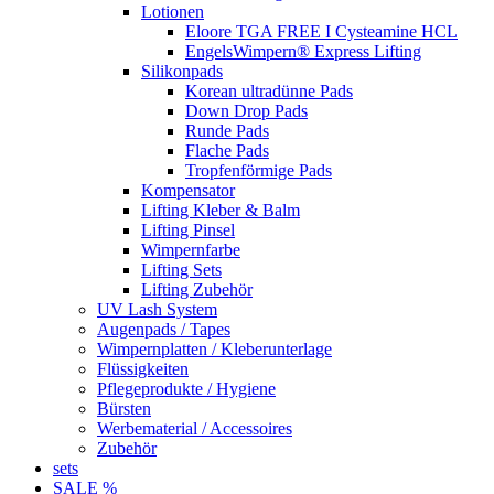
Lotionen
Eloore TGA FREE I Cysteamine HCL
EngelsWimpern® Express Lifting
Silikonpads
Korean ultradünne Pads
Down Drop Pads
Runde Pads
Flache Pads
Tropfenförmige Pads
Kompensator
Lifting Kleber & Balm
Lifting Pinsel
Wimpernfarbe
Lifting Sets
Lifting Zubehör
UV Lash System
Augenpads / Tapes
Wimpernplatten / Kleberunterlage
Flüssigkeiten
Pflegeprodukte / Hygiene
Bürsten
Werbematerial / Accessoires
Zubehör
sets
SALE %