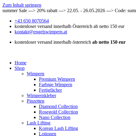
Zum Inhalt springen
summer Sale ---> 20% rabatt ---> 22.05. - 26.05.2026 ---> Code: su
+43 650 8070564
kostenloser versand innerhalb Österreich ab netto 150 eur
kontakt@engelswimpern.at
kostenloser versand innerhalb österreich
ab netto 150 eur
Home
Shop
Wimpern
Premium Wimpern
Farbige Wimpern
Fertigfächer
Wimpernkleber
Pinzetten
Diamond Collection
Rosegold Collection
Nano Collection
Lash Lifting
Korean Lash Lifting
Lotionen