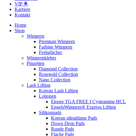
VIP 🌟
Karriere
Kontakt
Home
Shop
Wimpern
Premium Wimpern
Farbige Wimpern
Fertigfächer
Wimpernkleber
Pinzetten
Diamond Collection
Rosegold Collection
Nano Collection
Lash Lifting
Korean Lash Lifting
Lotionen
Eloore TGA FREE I Cysteamine HCL
EngelsWimpern® Express Lifting
Silikonpads
Korean ultradünne Pads
Down Drop Pads
Runde Pads
Flache Pads