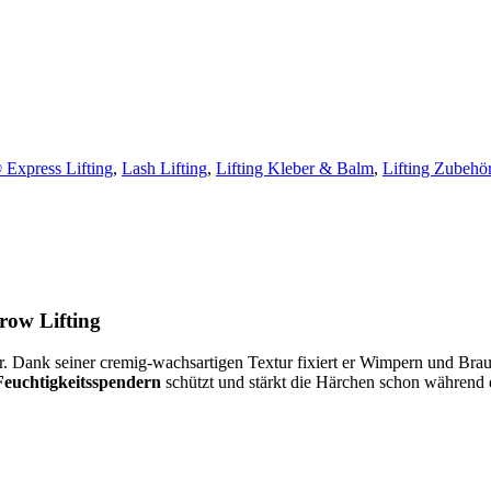
Express Lifting
,
Lash Lifting
,
Lifting Kleber & Balm
,
Lifting Zubehö
row Lifting
ber. Dank seiner cremig-wachsartigen Textur fixiert er Wimpern und Br
Feuchtigkeitsspendern
schützt und stärkt die Härchen schon währen