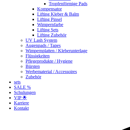
Tropfenförmige Pads
Kompensator
Lifting Kleber & Balm
Lifting Pinsel
Wimpernfarbe
Lifting Sets
Lifting Zubehör
UV Lash System
Augenpads / Tapes
Wimpernplatten / Kleberunterlage
Flüssigkeiten
Pflegeprodukte / Hygiene
Bürsten
Werbematerial / Accessoires
Zubehör
sets
SALE %
Schulungen
VIP 🌟
Karriere
Kontakt