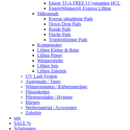
Eloore TGA FREE I Cysteamine HCL
EngelsWimpern® Express Lifting
Silikonpads
Korean ultradünne Pads
Down Drop Pads
Runde Pads
Flache Pads
Tropfenförmige Pads
Kompensator
Lifting Kleber & Balm
Lifting Pinsel
Wimpernfarbe
Lifting Sets
Lifting Zubehör
UV Lash System
Augenpads / Tapes
Wimpernplatten / Kleberunterlage
Flüssigkeiten
Pflegeprodukte / Hygiene
Bürsten
Werbematerial / Accessoires
Zubehör
sets
SALE %
Schulungen