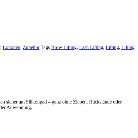
r
,
Lotionen
,
Zubehör
Tags
Brow Lifting
,
Lash Lifting
,
Lifting
,
Lifting
auen sicher am Silikonpad – ganz ohne Ziepen, Rückstände oder
d der Anwendung.