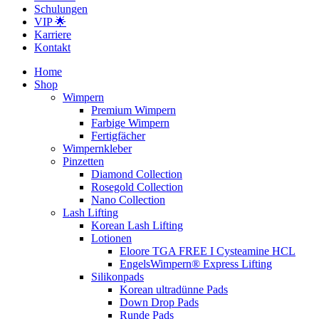
Schulungen
VIP 🌟
Karriere
Kontakt
Home
Shop
Wimpern
Premium Wimpern
Farbige Wimpern
Fertigfächer
Wimpernkleber
Pinzetten
Diamond Collection
Rosegold Collection
Nano Collection
Lash Lifting
Korean Lash Lifting
Lotionen
Eloore TGA FREE I Cysteamine HCL
EngelsWimpern® Express Lifting
Silikonpads
Korean ultradünne Pads
Down Drop Pads
Runde Pads