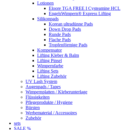
Lotionen
Eloore TGA FREE I Cysteamine HCL
EngelsWimpern® Express Lifting
Silikonpads
Korean ultradünne Pads
Down Drop Pads
Runde Pads
Flache Pads
Tropfenförmige Pads
Kompensator
Lifting Kleber & Balm
Lifting Pinsel
Wimpernfarbe
Lifting Sets
Lifting Zubehör
UV Lash System
Augenpads / Tapes
Wimpernplatten / Kleberunterlage
Flüssigkeiten
Pflegeprodukte / Hygiene
Bürsten
Werbematerial / Accessoires
Zubehör
sets
SALE %