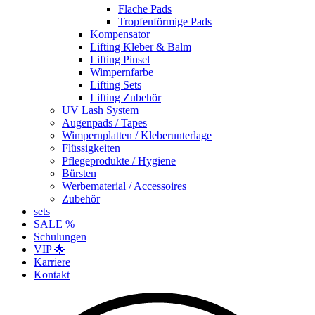
Flache Pads
Tropfenförmige Pads
Kompensator
Lifting Kleber & Balm
Lifting Pinsel
Wimpernfarbe
Lifting Sets
Lifting Zubehör
UV Lash System
Augenpads / Tapes
Wimpernplatten / Kleberunterlage
Flüssigkeiten
Pflegeprodukte / Hygiene
Bürsten
Werbematerial / Accessoires
Zubehör
sets
SALE %
Schulungen
VIP 🌟
Karriere
Kontakt