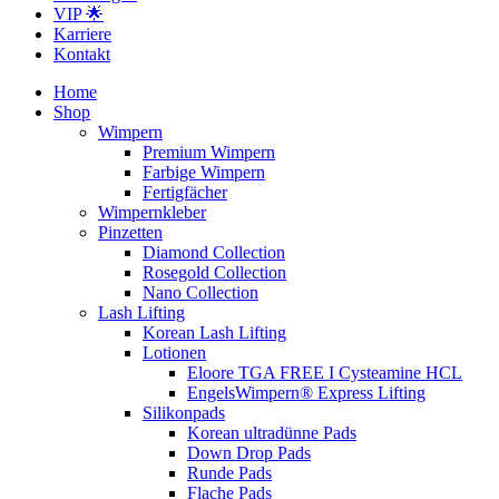
VIP 🌟
Karriere
Kontakt
Home
Shop
Wimpern
Premium Wimpern
Farbige Wimpern
Fertigfächer
Wimpernkleber
Pinzetten
Diamond Collection
Rosegold Collection
Nano Collection
Lash Lifting
Korean Lash Lifting
Lotionen
Eloore TGA FREE I Cysteamine HCL
EngelsWimpern® Express Lifting
Silikonpads
Korean ultradünne Pads
Down Drop Pads
Runde Pads
Flache Pads