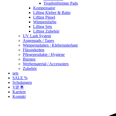
Tropfenförmige Pads
Kompensator
Lifting Kleber & Balm
Lifting Pinsel
Wimpernfarbe
Lifting Sets
Lifting Zubehör
UV Lash System
Augenpads / Tapes
Wimpernplatten / Kleberunterlage
Flüssigkeiten
Pflegeprodukte / Hygiene
Bürsten
Werbematerial / Accessoires
Zubehör
sets
SALE %
Schulungen
VIP 🌟
Karriere
Kontakt