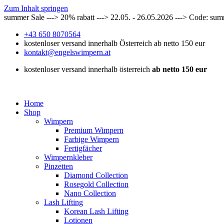
Zum Inhalt springen
summer Sale ---> 20% rabatt ---> 22.05. - 26.05.2026 ---> Code: su
+43 650 8070564
kostenloser versand innerhalb Österreich ab netto 150 eur
kontakt@engelswimpern.at
kostenloser versand innerhalb österreich
ab netto 150 eur
Home
Shop
Wimpern
Premium Wimpern
Farbige Wimpern
Fertigfächer
Wimpernkleber
Pinzetten
Diamond Collection
Rosegold Collection
Nano Collection
Lash Lifting
Korean Lash Lifting
Lotionen