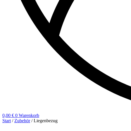
0,00
€
0
Warenkorb
Start
/
Zubehör
/ Liegenbezug