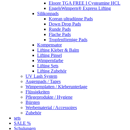
Eloore TGA FREE I Cysteamine HCL
EngelsWimpern® Express Lifting
Silikonpads
Korean ultradünne Pads
Down Drop Pads
Runde Pads
Flache Pads
Tropfenförmige Pads
Kompensator
Lifting Kleber & Balm
Lifting Pinsel
Wimpernfarbe
Lifting Sets
Lifting Zubehör
UV Lash System
Augenpads / Tapes
Wimpernplatten / Kleberunterlage
Flüssigkeiten
Pflegeprodukte / Hygiene
Bürsten
Werbematerial / Accessoires
Zubehör
sets
SALE %
Schulungen