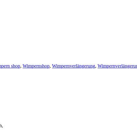
pern shop
,
Wimpernshop
,
Wimpernverlängerung
,
Wimpernverlängeru
h,