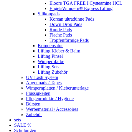
Eloore TGA FREE I Cysteamine HCL
EngelsWimpern® Express Lifting
Silikonpads
Korean ultradünne Pads
Down Drop Pads
Runde Pads
Flache Pads
Tropfenförmige Pads
Kompensator
Lifting Kleber & Balm
Lifting Pinsel
Wimpernfarbe
Lifting Sets
Lifting Zubehör
UV Lash System
Augenpads / Tapes
Wimpernplatten / Kleberunterlage
Flüssigkeiten
Pflegeprodukte / Hygiene
Bürsten
Werbematerial / Accessoires
Zubehör
sets
SALE %
Schulungen