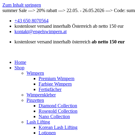
Zum Inhalt springen
summer Sale ---> 20% rabatt ---> 22.05. - 26.05.2026 ---> Code: su
+43 650 8070564
kostenloser versand innerhalb Österreich ab netto 150 eur
kontakt@engelswimpern.at
kostenloser versand innerhalb österreich
ab netto 150 eur
Home
Shop
Wimpern
Premium Wimpern
Farbige Wimpern
Fertigfächer
Wimpernkleber
Pinzetten
Diamond Collection
Rosegold Collection
Nano Collection
Lash Lifting
Korean Lash Lifting
Lotionen