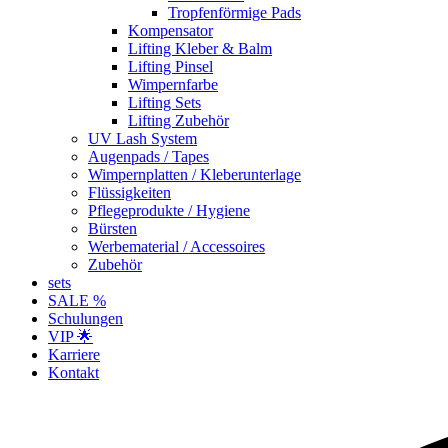
Tropfenförmige Pads
Kompensator
Lifting Kleber & Balm
Lifting Pinsel
Wimpernfarbe
Lifting Sets
Lifting Zubehör
UV Lash System
Augenpads / Tapes
Wimpernplatten / Kleberunterlage
Flüssigkeiten
Pflegeprodukte / Hygiene
Bürsten
Werbematerial / Accessoires
Zubehör
sets
SALE %
Schulungen
VIP 🌟
Karriere
Kontakt