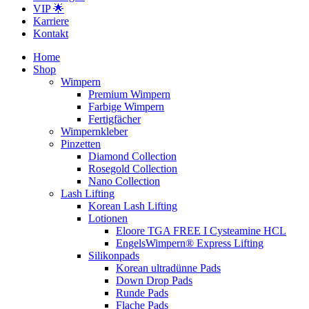
VIP 🌟
Karriere
Kontakt
Home
Shop
Wimpern
Premium Wimpern
Farbige Wimpern
Fertigfächer
Wimpernkleber
Pinzetten
Diamond Collection
Rosegold Collection
Nano Collection
Lash Lifting
Korean Lash Lifting
Lotionen
Eloore TGA FREE I Cysteamine HCL
EngelsWimpern® Express Lifting
Silikonpads
Korean ultradünne Pads
Down Drop Pads
Runde Pads
Flache Pads