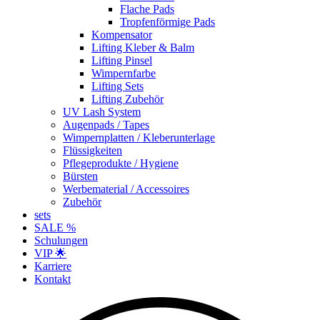
Flache Pads
Tropfenförmige Pads
Kompensator
Lifting Kleber & Balm
Lifting Pinsel
Wimpernfarbe
Lifting Sets
Lifting Zubehör
UV Lash System
Augenpads / Tapes
Wimpernplatten / Kleberunterlage
Flüssigkeiten
Pflegeprodukte / Hygiene
Bürsten
Werbematerial / Accessoires
Zubehör
sets
SALE %
Schulungen
VIP 🌟
Karriere
Kontakt