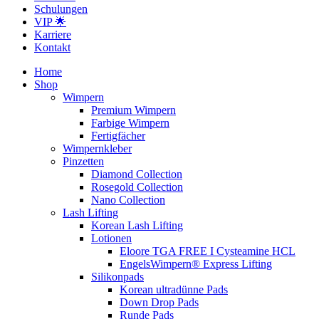
Schulungen
VIP 🌟
Karriere
Kontakt
Home
Shop
Wimpern
Premium Wimpern
Farbige Wimpern
Fertigfächer
Wimpernkleber
Pinzetten
Diamond Collection
Rosegold Collection
Nano Collection
Lash Lifting
Korean Lash Lifting
Lotionen
Eloore TGA FREE I Cysteamine HCL
EngelsWimpern® Express Lifting
Silikonpads
Korean ultradünne Pads
Down Drop Pads
Runde Pads