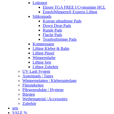
Lotionen
Eloore TGA FREE I Cysteamine HCL
EngelsWimpern® Express Lifting
Silikonpads
Korean ultradünne Pads
Down Drop Pads
Runde Pads
Flache Pads
Tropfenförmige Pads
Kompensator
Lifting Kleber & Balm
Lifting Pinsel
Wimpernfarbe
Lifting Sets
Lifting Zubehör
UV Lash System
Augenpads / Tapes
Wimpernplatten / Kleberunterlage
Flüssigkeiten
Pflegeprodukte / Hygiene
Bürsten
Werbematerial / Accessoires
Zubehör
sets
SALE %