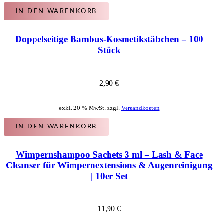
IN DEN WARENKORB
Doppelseitige Bambus-Kosmetikstäbchen – 100
Stück
2,90
€
exkl. 20 % MwSt. zzgl.
Versandkosten
IN DEN WARENKORB
Wimpernshampoo Sachets 3 ml – Lash & Face
Cleanser für Wimpernextensions & Augenreinigung
| 10er Set
11,90
€