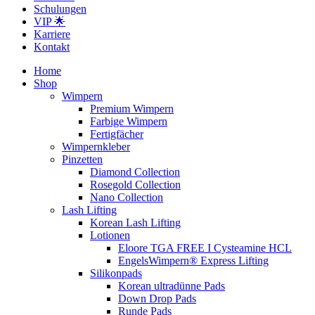
Schulungen
VIP 🌟
Karriere
Kontakt
Home
Shop
Wimpern
Premium Wimpern
Farbige Wimpern
Fertigfächer
Wimpernkleber
Pinzetten
Diamond Collection
Rosegold Collection
Nano Collection
Lash Lifting
Korean Lash Lifting
Lotionen
Eloore TGA FREE I Cysteamine HCL
EngelsWimpern® Express Lifting
Silikonpads
Korean ultradünne Pads
Down Drop Pads
Runde Pads