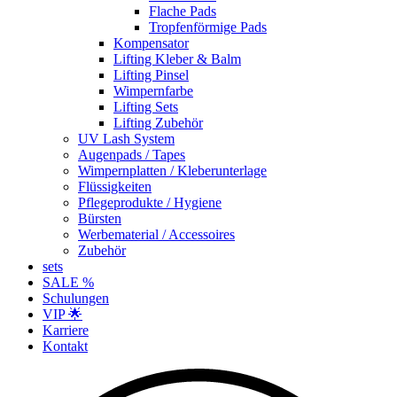
Flache Pads
Tropfenförmige Pads
Kompensator
Lifting Kleber & Balm
Lifting Pinsel
Wimpernfarbe
Lifting Sets
Lifting Zubehör
UV Lash System
Augenpads / Tapes
Wimpernplatten / Kleberunterlage
Flüssigkeiten
Pflegeprodukte / Hygiene
Bürsten
Werbematerial / Accessoires
Zubehör
sets
SALE %
Schulungen
VIP 🌟
Karriere
Kontakt