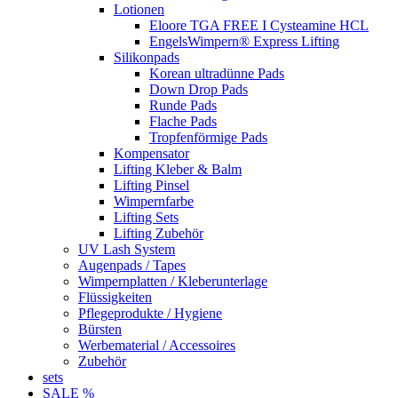
Lotionen
Eloore TGA FREE I Cysteamine HCL
EngelsWimpern® Express Lifting
Silikonpads
Korean ultradünne Pads
Down Drop Pads
Runde Pads
Flache Pads
Tropfenförmige Pads
Kompensator
Lifting Kleber & Balm
Lifting Pinsel
Wimpernfarbe
Lifting Sets
Lifting Zubehör
UV Lash System
Augenpads / Tapes
Wimpernplatten / Kleberunterlage
Flüssigkeiten
Pflegeprodukte / Hygiene
Bürsten
Werbematerial / Accessoires
Zubehör
sets
SALE %